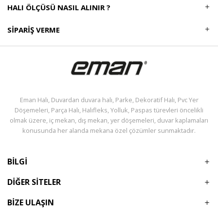
HALI ÖLÇÜSÜ NASIL ALINIR ?
SIPARIŞ VERME
Eman Halı, Duvardan duvara halı, Parke, Dekoratif Halı, Pvc Yer
Döşemeleri, Parça Halı, Halıfleks, Yolluk, Paspas türevleri öncelikli
olmak üzere, iç mekan, dış mekan, yer döşemeleri, duvar kaplamaları
konusunda her alanda mekana özel çözümler sunmaktadır.
BİLGİ
DİĞER SİTELER
BİZE ULAŞIN