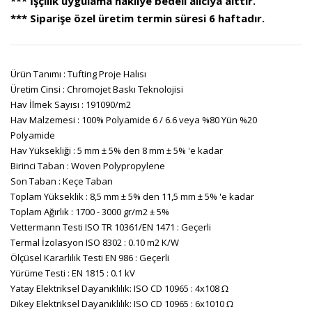
*** İşçilik uygulama nakliye bedeli alıcıya aittir.
*** Siparişe özel üretim termin süresi 6 haftadır.
Ürün Tanımı : Tufting Proje Halısı
Üretim Cinsi : Chromojet Baskı Teknolojisi
Hav İlmek Sayısı : 191090/m2
Hav Malzemesi : 100% Polyamide 6 / 6.6 veya %80 Yün %20
Polyamide
Hav Yüksekliği : 5 mm ± 5% den 8 mm ± 5% 'e kadar
Birinci Taban : Woven Polypropylene
Son Taban : Keçe Taban
Toplam Yükseklik : 8,5 mm ± 5% den 11,5 mm ± 5% 'e kadar
Toplam Ağırlık : 1700 - 3000 gr/m2 ± 5%
Vettermann Testi ISO TR 10361/EN 1471 : Geçerli
Termal İzolasyon ISO 8302 : 0.10 m2 K/W
Ölçüsel Kararlılık Testi EN 986 : Geçerli
Yürüme Testi : EN 1815 : 0.1 kV
Yatay Elektriksel Dayanıklılık: ISO CD 10965 : 4x108 Ω
Dikey Elektriksel Dayanıklılık: ISO CD 10965 : 6x1010 Ω