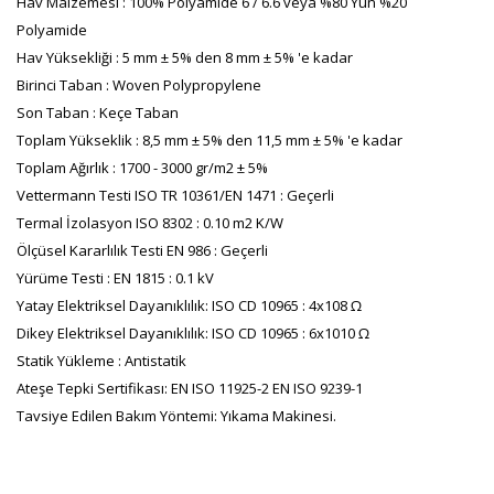
Hav Malzemesi : 100% Polyamide 6 / 6.6 veya %80 Yün %20
Polyamide
Hav Yüksekliği : 5 mm ± 5% den 8 mm ± 5% 'e kadar
Birinci Taban : Woven Polypropylene
Son Taban : Keçe Taban
Toplam Yükseklik : 8,5 mm ± 5% den 11,5 mm ± 5% 'e kadar
Toplam Ağırlık : 1700 - 3000 gr/m2 ± 5%
Vettermann Testi ISO TR 10361/EN 1471 : Geçerli
Termal İzolasyon ISO 8302 : 0.10 m2 K/W
Ölçüsel Kararlılık Testi EN 986 : Geçerli
Yürüme Testi : EN 1815 : 0.1 kV
Yatay Elektriksel Dayanıklılık: ISO CD 10965 : 4x108 Ω
Dikey Elektriksel Dayanıklılık: ISO CD 10965 : 6x1010 Ω
Statik Yükleme : Antistatik
Ateşe Tepki Sertifikası: EN ISO 11925-2 EN ISO 9239-1
Tavsiye Edilen Bakım Yöntemi: Yıkama Makinesi.