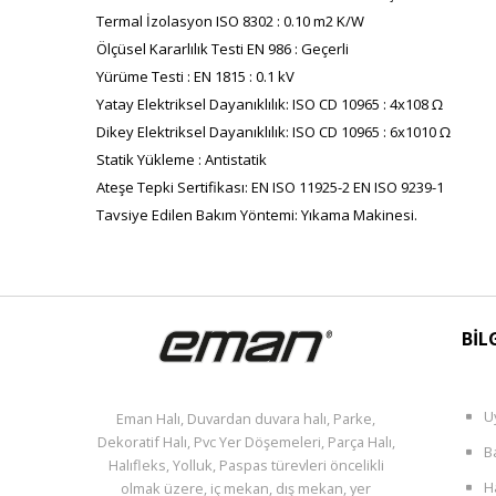
Termal İzolasyon ISO 8302 : 0.10 m2 K/W
Ölçüsel Kararlılık Testi EN 986 : Geçerli
Yürüme Testi : EN 1815 : 0.1 kV
Yatay Elektriksel Dayanıklılık: ISO CD 10965 : 4x108 Ω
Dikey Elektriksel Dayanıklılık: ISO CD 10965 : 6x1010 Ω
Statik Yükleme : Antistatik
Ateşe Tepki Sertifikası: EN ISO 11925-2 EN ISO 9239-1
Tavsiye Edilen Bakım Yöntemi: Yıkama Makinesi.
BİL
U
Eman Halı, Duvardan duvara halı, Parke,
Dekoratif Halı, Pvc Yer Döşemeleri, Parça Halı,
B
Halıfleks, Yolluk, Paspas türevleri öncelikli
H
olmak üzere, iç mekan, dış mekan, yer