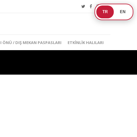
TR
EN
I ÖNÜ / DIŞ MEKAN PASPASLARI
ETKINLIK HALILARI