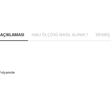
AÇIKLAMASI
HALI ÖLÇÜSÜ NASIL ALINIR ?
SIPARIŞ
 Polyamide