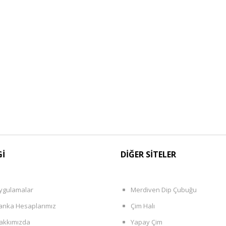
Gİ
DİĞER SİTELER
ygulamalar
Merdiven Dip Çubuğu
anka Hesaplarımız
Çim Halı
akkımızda
Yapay Çim