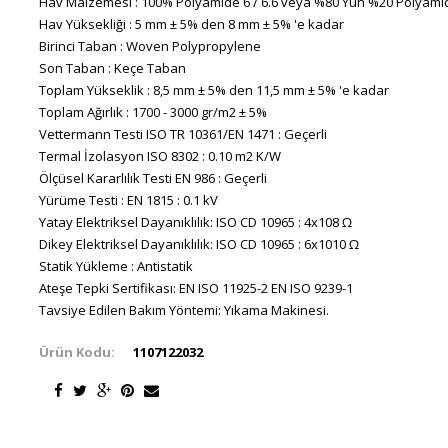
Hav Malzemesi : 100% Polyamide 6 / 6.6 veya %80 Yün %20 Polyami
Hav Yüksekliği : 5 mm ± 5% den 8 mm ± 5% 'e kadar
Birinci Taban : Woven Polypropylene
Son Taban : Keçe Taban
Toplam Yükseklik : 8,5 mm ± 5% den 11,5 mm ± 5% 'e kadar
Toplam Ağırlık : 1700 - 3000 gr/m2 ± 5%
Vettermann Testi ISO TR 10361/EN 1471 : Geçerli
Termal İzolasyon ISO 8302 : 0.10 m2 K/W
Ölçüsel Kararlılık Testi EN 986 : Geçerli
Yürüme Testi : EN 1815 : 0.1 kV
Yatay Elektriksel Dayanıklılık: ISO CD 10965 : 4x108 Ω
Dikey Elektriksel Dayanıklılık: ISO CD 10965 : 6x1010 Ω
Statik Yükleme : Antistatik
Ateşe Tepki Sertifikası: EN ISO 11925-2 EN ISO 9239-1
Tavsiye Edilen Bakım Yöntemi: Yıkama Makinesi.
Ürün Kodu:
1107122032