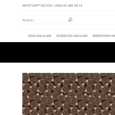
WHATSAPP DESTEK: +(90) 541 465 44 14
ODA HALILARI
KORIDOR HALILARI
MERDIVEN HA