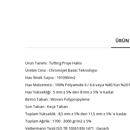
ÜRÜN 
Ürün Tanımı : Tufting Proje Halısı
Üretim Cinsi : Chromojet Baskı Teknolojisi
Hav İlmek Sayısı : 191090/m2
Hav Malzemesi : 100% Polyamide 6 / 6.6 veya %80 Yün %20
Hav Yüksekliği : 5 mm ± 5% den 8 mm ± 5% 'e kadar
Birinci Taban : Woven Polypropylene
Son Taban : Keçe Taban
Toplam Yükseklik : 8,5 mm ± 5% den 11,5 mm ± 5% 'e kadar
Toplam Ağırlık : 1700 - 3000 gr/m2 ± 5%
Vettermann Testi ISO TR 10361/EN 1471 : Geçerli