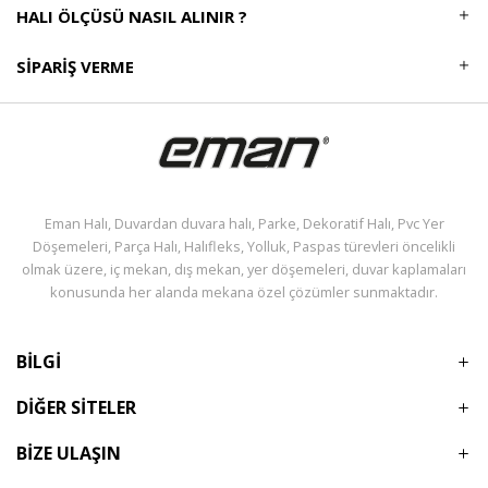
HALI ÖLÇÜSÜ NASIL ALINIR ?
SIPARIŞ VERME
Eman Halı, Duvardan duvara halı, Parke, Dekoratif Halı, Pvc Yer
Döşemeleri, Parça Halı, Halıfleks, Yolluk, Paspas türevleri öncelikli
olmak üzere, iç mekan, dış mekan, yer döşemeleri, duvar kaplamaları
konusunda her alanda mekana özel çözümler sunmaktadır.
BİLGİ
DİĞER SİTELER
BİZE ULAŞIN