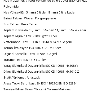
Hav Malzemesi : 100% Polyamide 6 / 6.6 veya %80 Yün %20
Polyamide
Hav Yüksekliği : 5 mm ± 5% den 8 mm ± 5% 'e kadar
Birinci Taban : Woven Polypropylene
Son Taban : Keçe Taban
Toplam Yükseklik : 8,5 mm ± 5% den 11,5 mm ± 5% 'e kadar
Toplam Ağırlık : 1700 - 3000 gr/m2 ± 5%
Vettermann Testi ISO TR 10361/EN 1471 : Geçerli
Termal İzolasyon ISO 8302 : 0.10 m2 K/W
Ölçüsel Kararlılık Testi EN 986 : Geçerli
Yürüme Testi : EN 1815 : 0.1 kV
Yatay Elektriksel Dayanıklılık: ISO CD 10965 : 4x108 Ω
Dikey Elektriksel Dayanıklılık: ISO CD 10965 : 6x1010 Ω
Statik Yükleme : Antistatik
Ateşe Tepki Sertifikası: EN ISO 11925-2 EN ISO 9239-1
Tavsiye Edilen Bakım Yöntemi: Yıkama Makinesi.