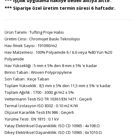
*** İşçilik uygulama nakliye bedeli alıcıya aittir.
*** Siparişe özel üretim termin süresi 6 haftadır.
Ürün Tanımı : Tufting Proje Halısı
Üretim Cinsi : Chromojet Baskı Teknolojisi
Hav İlmek Sayısı : 191090/m2
Hav Malzemesi : 100% Polyamide 6 / 6.6 veya %80 Yün %20
Polyamide
Hav Yüksekliği : 5 mm ± 5% den 8 mm ± 5% 'e kadar
Birinci Taban : Woven Polypropylene
Son Taban : Keçe Taban
Toplam Yükseklik : 8,5 mm ± 5% den 11,5 mm ± 5% 'e kadar
Toplam Ağırlık : 1700 - 3000 gr/m2 ± 5%
Vettermann Testi ISO TR 10361/EN 1471 : Geçerli
Termal İzolasyon ISO 8302 : 0.10 m2 K/W
Ölçüsel Kararlılık Testi EN 986 : Geçerli
Yürüme Testi : EN 1815 : 0.1 kV
Yatay Elektriksel Dayanıklılık: ISO CD 10965 : 4x108 Ω
Dikey Elektriksel Dayanıklılık: ISO CD 10965 : 6x1010 Ω