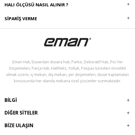
HALI ÖLÇÜSÜ NASIL ALINIR ?
SIPARIŞ VERME
Eman Halı, Duvardan duvara halı, Parke, Dekoratif Halı, Pvc Yer
Döşemeleri, Parça Halı, Halıfleks, Yolluk, Paspas türevleri öncelikli
olmak üzere, iç mekan, dış mekan, yer döşemeleri, duvar kaplamaları
konusunda her alanda mekana özel çözümler sunmaktadır.
BİLGİ
DİĞER SİTELER
BİZE ULAŞIN