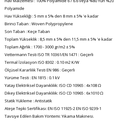
Hav Malzemesi : 100% Polyamide 6 / 6.6 veya %80 Yün %20
Polyamide
Hav Yüksekliği : 5 mm ± 5% den 8 mm ± 5% 'e kadar
Birinci Taban : Woven Polypropylene
Son Taban : Keçe Taban
Toplam Yükseklik : 8,5 mm ± 5% den 11,5 mm ± 5% 'e kadar
Toplam Ağırlık : 1700 - 3000 gr/m2 ± 5%
Vettermann Testi ISO TR 10361/EN 1471 : Geçerli
Termal İzolasyon ISO 8302 : 0.10 m2 K/W
Ölçüsel Kararlılık Testi EN 986 : Geçerli
Yürüme Testi : EN 1815 : 0.1 kV
Yatay Elektriksel Dayanıklılık: ISO CD 10965 : 4x108 Ω
Dikey Elektriksel Dayanıklılık: ISO CD 10965 : 6x1010 Ω
Statik Yükleme : Antistatik
Ateşe Tepki Sertifikası: EN ISO 11925-2 EN ISO 9239-1
Tavsiye Edilen Bakım Yöntemi: Yıkama Makinesi.