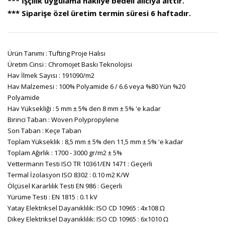
*** İşçilik uygulama nakliye bedeli alıcıya aittir.
*** Siparişe özel üretim termin süresi 6 haftadır.
Ürün Tanımı : Tufting Proje Halısı
Üretim Cinsi : Chromojet Baskı Teknolojisi
Hav İlmek Sayısı : 191090/m2
Hav Malzemesi : 100% Polyamide 6 / 6.6 veya %80 Yün %20
Polyamide
Hav Yüksekliği : 5 mm ± 5% den 8 mm ± 5% 'e kadar
Birinci Taban : Woven Polypropylene
Son Taban : Keçe Taban
Toplam Yükseklik : 8,5 mm ± 5% den 11,5 mm ± 5% 'e kadar
Toplam Ağırlık : 1700 - 3000 gr/m2 ± 5%
Vettermann Testi ISO TR 10361/EN 1471 : Geçerli
Termal İzolasyon ISO 8302 : 0.10 m2 K/W
Ölçüsel Kararlılık Testi EN 986 : Geçerli
Yürüme Testi : EN 1815 : 0.1 kV
Yatay Elektriksel Dayanıklılık: ISO CD 10965 : 4x108 Ω
Dikey Elektriksel Dayanıklılık: ISO CD 10965 : 6x1010 Ω