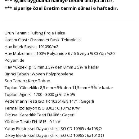
*** İşçilik uygulama nakliye bedeli alıcıya aittir.
*** Siparişe özel üretim termin süresi 6 haftadır.
Ürün Tanımı : Tufting Proje Halısı
Üretim Cinsi : Chromojet Baskı Teknolojisi
Hav İlmek Sayısı : 191090/m2
Hav Malzemesi : 100% Polyamide 6 / 6.6 veya %80 Yün %20
Polyamide
Hav Yüksekliği : 5 mm ± 5% den 8 mm ± 5% 'e kadar
Birinci Taban : Woven Polypropylene
Son Taban : Keçe Taban
Toplam Yükseklik : 8,5 mm ± 5% den 11,5 mm ± 5% 'e kadar
Toplam Ağırlık : 1700 - 3000 gr/m2 ± 5%
Vettermann Testi ISO TR 10361/EN 1471 : Geçerli
Termal İzolasyon ISO 8302 : 0.10 m2 K/W
Ölçüsel Kararlılık Testi EN 986 : Geçerli
Yürüme Testi : EN 1815 : 0.1 kV
Yatay Elektriksel Dayanıklılık: ISO CD 10965 : 4x108 Ω
Dikey Elektriksel Dayanıklılık: ISO CD 10965 : 6x1010 Ω