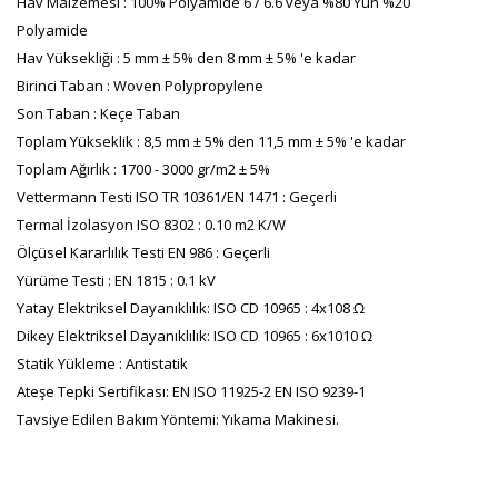
Hav Malzemesi : 100% Polyamide 6 / 6.6 veya %80 Yün %20
Polyamide
Hav Yüksekliği : 5 mm ± 5% den 8 mm ± 5% 'e kadar
Birinci Taban : Woven Polypropylene
Son Taban : Keçe Taban
Toplam Yükseklik : 8,5 mm ± 5% den 11,5 mm ± 5% 'e kadar
Toplam Ağırlık : 1700 - 3000 gr/m2 ± 5%
Vettermann Testi ISO TR 10361/EN 1471 : Geçerli
Termal İzolasyon ISO 8302 : 0.10 m2 K/W
Ölçüsel Kararlılık Testi EN 986 : Geçerli
Yürüme Testi : EN 1815 : 0.1 kV
Yatay Elektriksel Dayanıklılık: ISO CD 10965 : 4x108 Ω
Dikey Elektriksel Dayanıklılık: ISO CD 10965 : 6x1010 Ω
Statik Yükleme : Antistatik
Ateşe Tepki Sertifikası: EN ISO 11925-2 EN ISO 9239-1
Tavsiye Edilen Bakım Yöntemi: Yıkama Makinesi.