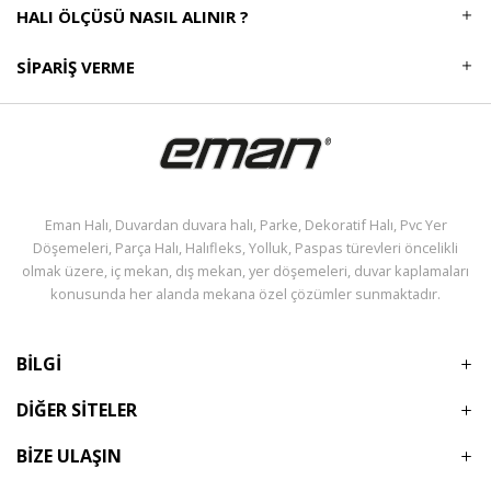
HALI ÖLÇÜSÜ NASIL ALINIR ?
SIPARIŞ VERME
Eman Halı, Duvardan duvara halı, Parke, Dekoratif Halı, Pvc Yer
Döşemeleri, Parça Halı, Halıfleks, Yolluk, Paspas türevleri öncelikli
olmak üzere, iç mekan, dış mekan, yer döşemeleri, duvar kaplamaları
konusunda her alanda mekana özel çözümler sunmaktadır.
BİLGİ
DİĞER SİTELER
BİZE ULAŞIN