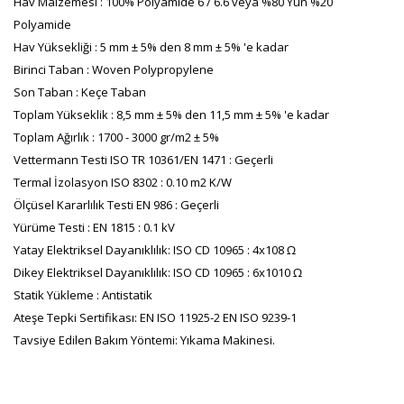
Hav Malzemesi : 100% Polyamide 6 / 6.6 veya %80 Yün %20
Polyamide
Hav Yüksekliği : 5 mm ± 5% den 8 mm ± 5% 'e kadar
Birinci Taban : Woven Polypropylene
Son Taban : Keçe Taban
Toplam Yükseklik : 8,5 mm ± 5% den 11,5 mm ± 5% 'e kadar
Toplam Ağırlık : 1700 - 3000 gr/m2 ± 5%
Vettermann Testi ISO TR 10361/EN 1471 : Geçerli
Termal İzolasyon ISO 8302 : 0.10 m2 K/W
Ölçüsel Kararlılık Testi EN 986 : Geçerli
Yürüme Testi : EN 1815 : 0.1 kV
Yatay Elektriksel Dayanıklılık: ISO CD 10965 : 4x108 Ω
Dikey Elektriksel Dayanıklılık: ISO CD 10965 : 6x1010 Ω
Statik Yükleme : Antistatik
Ateşe Tepki Sertifikası: EN ISO 11925-2 EN ISO 9239-1
Tavsiye Edilen Bakım Yöntemi: Yıkama Makinesi.