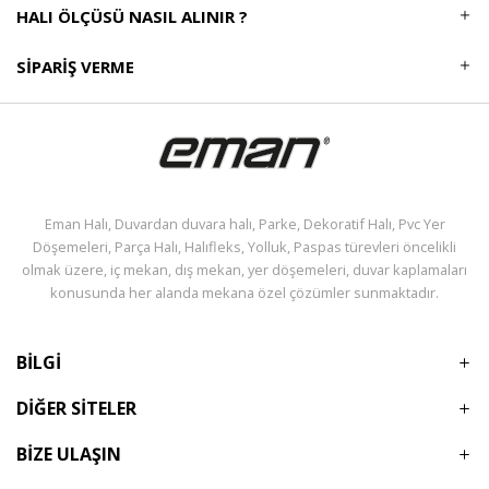
HALI ÖLÇÜSÜ NASIL ALINIR ?
SIPARIŞ VERME
Eman Halı, Duvardan duvara halı, Parke, Dekoratif Halı, Pvc Yer
Döşemeleri, Parça Halı, Halıfleks, Yolluk, Paspas türevleri öncelikli
olmak üzere, iç mekan, dış mekan, yer döşemeleri, duvar kaplamaları
konusunda her alanda mekana özel çözümler sunmaktadır.
BİLGİ
DİĞER SİTELER
BİZE ULAŞIN