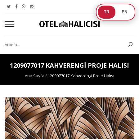
TR
EN
1209077017 KAHVERENGI PROJE HALISI
Ana Sayfa
/
1209077017 Kahverengi Proje Halısı