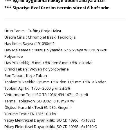
*** İşçilik uygulama nakliye bedeli alıcıya aittir.
*** Siparişe özel üretim termin süresi 6 haftadır.
Ürün Tanımı : Tufting Proje Halısı
Üretim Cinsi : Chromojet Baskı Teknolojisi
Hav İlmek Sayısı : 191090/m2
Hav Malzemesi : 100% Polyamide 6 / 6.6 veya %80 Yün %20
Polyamide
Hav Yüksekliği : 5 mm ± 5% den 8 mm ± 5% 'e kadar
Birinci Taban : Woven Polypropylene
Son Taban : Keçe Taban
Toplam Yükseklik : 8,5 mm ± 5% den 11,5 mm ± 5% 'e kadar
Toplam Ağırlık : 1700 - 3000 gr/m2 ± 5%
Vettermann Testi ISO TR 10361/EN 1471 : Geçerli
Termal İzolasyon ISO 8302 : 0.10 m2 K/W
Ölçüsel Kararlılık Testi EN 986 : Geçerli
Yürüme Testi : EN 1815 : 0.1 kV
Yatay Elektriksel Dayanıklılık: ISO CD 10965 : 4x108 Ω
Dikey Elektriksel Dayanıklılık: ISO CD 10965 : 6x1010 Ω