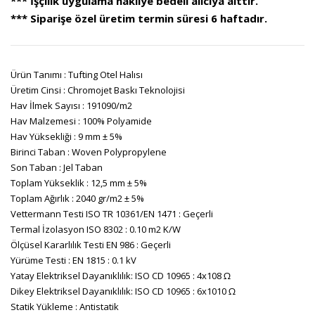
*** İşçilik uygulama nakliye bedeli alıcıya aittir.
*** Siparişe özel üretim termin süresi 6 haftadır.
Ürün Tanımı : Tufting Otel Halısı
Üretim Cinsi : Chromojet Baskı Teknolojisi
Hav İlmek Sayısı : 191090/m2
Hav Malzemesi : 100% Polyamide
Hav Yüksekliği : 9 mm ± 5%
Birinci Taban : Woven Polypropylene
Son Taban : Jel Taban
Toplam Yükseklik : 12,5 mm ± 5%
Toplam Ağırlık : 2040 gr/m2 ± 5%
Vettermann Testi ISO TR 10361/EN 1471 : Geçerli
Termal İzolasyon ISO 8302 : 0.10 m2 K/W
Ölçüsel Kararlılık Testi EN 986 : Geçerli
Yürüme Testi : EN 1815 : 0.1 kV
Yatay Elektriksel Dayanıklılık: ISO CD 10965 : 4x108 Ω
Dikey Elektriksel Dayanıklılık: ISO CD 10965 : 6x1010 Ω
Statik Yükleme : Antistatik