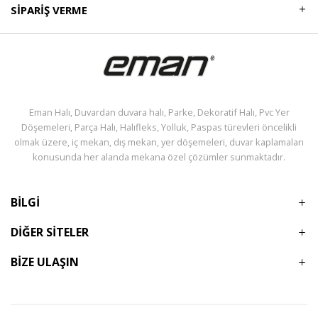
SIPARIŞ VERME
Eman Halı, Duvardan duvara halı, Parke, Dekoratif Halı, Pvc Yer
Döşemeleri, Parça Halı, Halıfleks, Yolluk, Paspas türevleri öncelikli
olmak üzere, iç mekan, dış mekan, yer döşemeleri, duvar kaplamaları
konusunda her alanda mekana özel çözümler sunmaktadır.
BİLGİ
DİĞER SİTELER
BİZE ULAŞIN