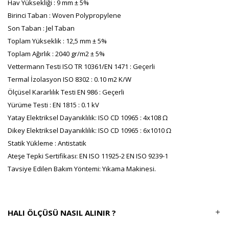
Hav Yüksekliği : 9 mm ± 5%
Birinci Taban : Woven Polypropylene
Son Taban : Jel Taban
Toplam Yükseklik : 12,5 mm ± 5%
Toplam Ağırlık : 2040 gr/m2 ± 5%
Vettermann Testi ISO TR 10361/EN 1471 : Geçerli
Termal İzolasyon ISO 8302 : 0.10 m2 K/W
Ölçüsel Kararlılık Testi EN 986 : Geçerli
Yürüme Testi : EN 1815 : 0.1 kV
Yatay Elektriksel Dayanıklılık: ISO CD 10965 : 4x108 Ω
Dikey Elektriksel Dayanıklılık: ISO CD 10965 : 6x1010 Ω
Statik Yükleme : Antistatik
Ateşe Tepki Sertifikası: EN ISO 11925-2 EN ISO 9239-1
Tavsiye Edilen Bakım Yöntemi: Yıkama Makinesi.
HALI ÖLÇÜSÜ NASIL ALINIR ?