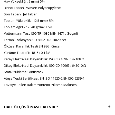
Hav Yüksekliği : 9 mm ± 5%
Birinci Taban : Woven Polypropylene
Son Taban : Jel Taban
Toplam Yükseklik : 12,5 mm ± 5%
Toplam Ağırlık : 2040 gr/m2 ± 5%
Vettermann Testi ISO TR 10361/EN 1471 : Geçerli
Termal İzolasyon ISO 8302 : 0.10 m2 K/W
Ölçüsel Kararlılık Testi EN 986 : Geçerli
Yürüme Testi : EN 1815 : 0.1 kV
Yatay Elektriksel Dayanıklılık: ISO CD 10965 : 4x108 Ω
Dikey Elektriksel Dayanıklılık: ISO CD 10965 : 6x1010 Ω
Statik Yükleme : Antistatik
Ateşe Tepki Sertifikası: EN ISO 11925-2 EN ISO 9239-1
Tavsiye Edilen Bakım Yöntemi: Yıkama Makinesi.
HALI ÖLÇÜSÜ NASIL ALINIR ?