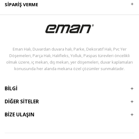
SIPARIŞ VERME
Eman Halı, Duvardan duvara halı, Parke, Dekoratif Halı, Pvc Yer
Döşemeleri, Parça Halı, Halıfleks, Yolluk, Paspas türevleri öncelikli
olmak üzere, iç mekan, dış mekan, yer döşemeleri, duvar kaplamaları
konusunda her alanda mekana özel çözümler sunmaktadır.
BİLGİ
DİĞER SİTELER
BİZE ULAŞIN