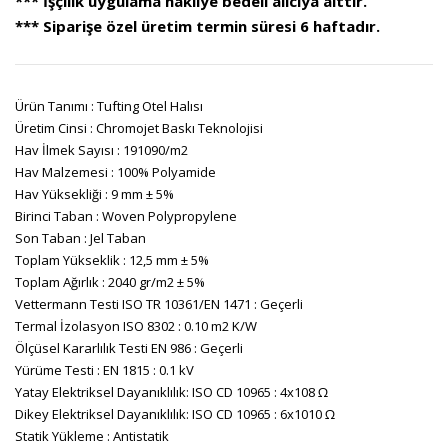
*** İşçilik uygulama nakliye bedeli alıcıya aittir.
*** Siparişe özel üretim termin süresi 6 haftadır.
Ürün Tanımı : Tufting Otel Halısı
Üretim Cinsi : Chromojet Baskı Teknolojisi
Hav İlmek Sayısı : 191090/m2
Hav Malzemesi : 100% Polyamide
Hav Yüksekliği : 9 mm ± 5%
Birinci Taban : Woven Polypropylene
Son Taban : Jel Taban
Toplam Yükseklik : 12,5 mm ± 5%
Toplam Ağırlık : 2040 gr/m2 ± 5%
Vettermann Testi ISO TR 10361/EN 1471 : Geçerli
Termal İzolasyon ISO 8302 : 0.10 m2 K/W
Ölçüsel Kararlılık Testi EN 986 : Geçerli
Yürüme Testi : EN 1815 : 0.1 kV
Yatay Elektriksel Dayanıklılık: ISO CD 10965 : 4x108 Ω
Dikey Elektriksel Dayanıklılık: ISO CD 10965 : 6x1010 Ω
Statik Yükleme : Antistatik