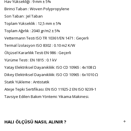
Hav Yüksekliği : 9 mm ± 5%
Birinci Taban : Woven Polypropylene
Son Taban : Jel Taban
Toplam Yükseklik : 12,5 mm ± 5%
Toplam Ağırlık : 2040 gr/m2 ± 5%
Vettermann Testi ISO TR 10361/EN 1471 : Geçerli
Termal İzolasyon ISO 8302 : 0.10 m2 K/W
Ölçüsel Kararlılık Testi EN 986 : Geçerli
Yürüme Testi : EN 1815 : 0.1 kV
Yatay Elektriksel Dayanıklılık: ISO CD 10965 : 4x108 Ω
Dikey Elektriksel Dayanıklılık: ISO CD 10965 : 6x1010 Ω
Statik Yükleme : Antistatik
Ateşe Tepki Sertifikası: EN ISO 11925-2 EN ISO 9239-1
Tavsiye Edilen Bakım Yöntemi: Yıkama Makinesi.
HALI ÖLÇÜSÜ NASIL ALINIR ?