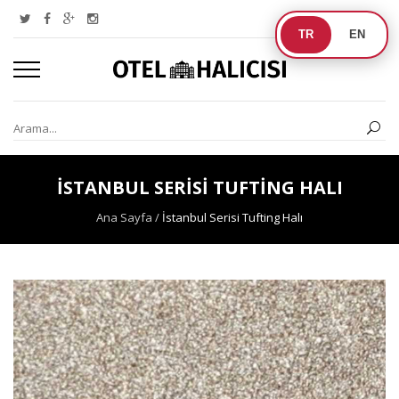
TR
EN
İSTANBUL SERISI TUFTING HALI
Ana Sayfa
/
İstanbul Serisi Tufting Halı