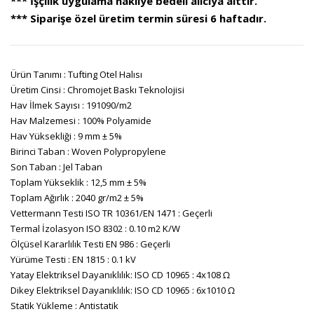
*** İşçilik uygulama nakliye bedeli alıcıya aittir.
*** Siparişe özel üretim termin süresi 6 haftadır.
Ürün Tanımı : Tufting Otel Halısı
Üretim Cinsi : Chromojet Baskı Teknolojisi
Hav İlmek Sayısı : 191090/m2
Hav Malzemesi : 100% Polyamide
Hav Yüksekliği : 9 mm ± 5%
Birinci Taban : Woven Polypropylene
Son Taban : Jel Taban
Toplam Yükseklik : 12,5 mm ± 5%
Toplam Ağırlık : 2040 gr/m2 ± 5%
Vettermann Testi ISO TR 10361/EN 1471 : Geçerli
Termal İzolasyon ISO 8302 : 0.10 m2 K/W
Ölçüsel Kararlılık Testi EN 986 : Geçerli
Yürüme Testi : EN 1815 : 0.1 kV
Yatay Elektriksel Dayanıklılık: ISO CD 10965 : 4x108 Ω
Dikey Elektriksel Dayanıklılık: ISO CD 10965 : 6x1010 Ω
Statik Yükleme : Antistatik