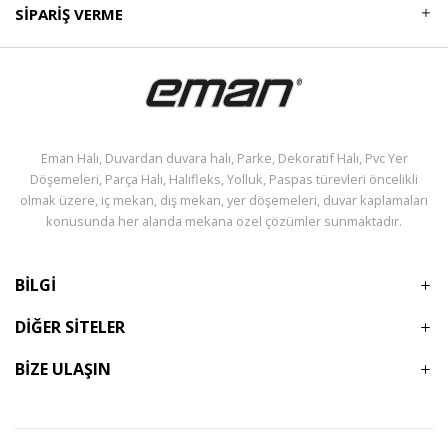
SIPARIŞ VERME
Eman Halı, Duvardan duvara halı, Parke, Dekoratif Halı, Pvc Yer
Döşemeleri, Parça Halı, Halıfleks, Yolluk, Paspas türevleri öncelikli
olmak üzere, iç mekan, dış mekan, yer döşemeleri, duvar kaplamaları
konusunda her alanda mekana özel çözümler sunmaktadır.
BİLGİ
DİĞER SİTELER
BİZE ULAŞIN