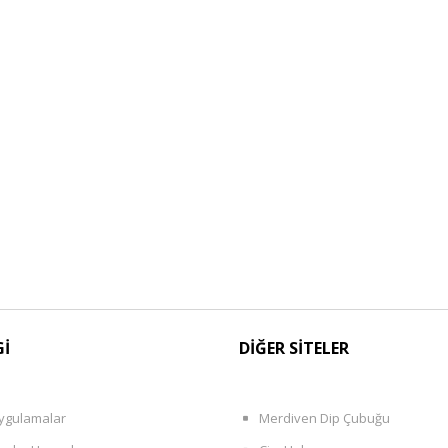
Gİ
DİĞER SİTELER
ygulamalar
Merdiven Dip Çubuğu