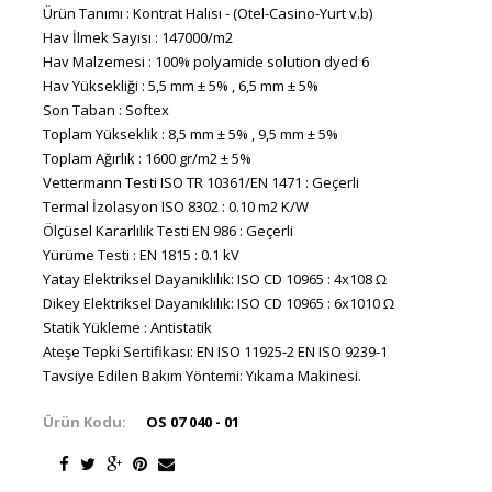
Ürün Tanımı : Kontrat Halısı - (Otel-Casino-Yurt v.b)
Hav İlmek Sayısı : 147000/m2
Hav Malzemesi : 100% polyamide solution dyed 6
Hav Yüksekliği : 5,5 mm ± 5% , 6,5 mm ± 5%
Son Taban : Softex
Toplam Yükseklik : 8,5 mm ± 5% , 9,5 mm ± 5%
Toplam Ağırlık : 1600 gr/m2 ± 5%
Vettermann Testi ISO TR 10361/EN 1471 : Geçerli
Termal İzolasyon ISO 8302 : 0.10 m2 K/W
Ölçüsel Kararlılık Testi EN 986 : Geçerli
Yürüme Testi : EN 1815 : 0.1 kV
Yatay Elektriksel Dayanıklılık: ISO CD 10965 : 4x108 Ω
Dikey Elektriksel Dayanıklılık: ISO CD 10965 : 6x1010 Ω
Statik Yükleme : Antistatik
Ateşe Tepki Sertifikası: EN ISO 11925-2 EN ISO 9239-1
Tavsiye Edilen Bakım Yöntemi: Yıkama Makinesi.
Ürün Kodu:
OS 07 040 - 01