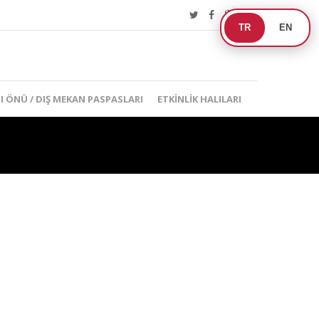
TR
EN
I ÖNÜ / DIŞ MEKAN PASPASLARI
ETKINLIK HALILARI