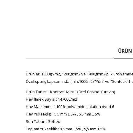
ÜRÜN 
Ürünler; 1000gr/m2, 1200gr/m2 ve 1400gr/m2iplik (Polyamide(P
Özel spariş kapsamında (min.1000m2) “Yün” ve “Sentetik” ha
Ürün Tanımı : Kontrat Halısı - (Otel-Casino-Yurt v.b)
Hav İlmek Sayısı : 147000/m2
Hav Malzemesi : 100% polyamide solution dyed 6
Hav Yüksekliği : 5,5 mm ± 5% , 6,5 mm ± 5%
Son Taban : Softex
Toplam Yükseklik : 8,5 mm ± 5% , 9,5 mm ± 5%