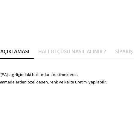
AÇIKLAMASI
HALI ÖLÇÜSÜ NASIL ALINIR ?
SIPARIŞ
A)) agirligindaki halılardan üretilmektedir.
mmadelerden özel desen, renk ve kalite üretimi yapılabilir.