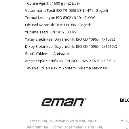
Toplam Ağırlık : 1600 gr/m2 ± 5%
Vettermann Testi ISO TR 10361/EN 1471 : Geçerli
Termal İzolasyon ISO 8302 : 0.10 m2 K/W
Ölçüsel Kararlılık Testi EN 986 : Geçerli
Yürüme Testi : EN 1815 : 0.1 kV
Yatay Elektriksel Dayanıklılık: ISO CD 10965 : 4x108 Ω
Dikey Elektriksel Dayanıklılık: ISO CD 10965 : 6x1010 Ω
Statik Yükleme : Antistatik
Ateşe Tepki Sertifikası: EN ISO 11925-2 EN ISO 9239-1
Tavsiye Edilen Bakım Yöntemi: Yıkama Makinesi.
BİL
U
Eman Halı, Duvardan duvara halı, Parke,
Dekoratif Halı, Pvc Yer Döşemeleri, Parça Halı,