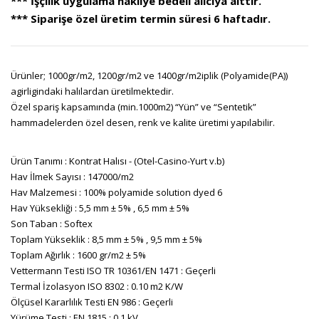
*** İşçilik uygulama nakliye bedeli alıcıya aittir.
*** Siparişe özel üretim termin süresi 6 haftadır.
Ürünler; 1000gr/m2, 1200gr/m2 ve 1400gr/m2iplik (Polyamide(PA))
agirligindaki halılardan üretilmektedir.
Özel spariş kapsamında (min.1000m2) “Yün” ve “Sentetik”
hammadelerden özel desen, renk ve kalite üretimi yapılabilir.
Ürün Tanımı : Kontrat Halısı - (Otel-Casino-Yurt v.b)
Hav İlmek Sayısı : 147000/m2
Hav Malzemesi : 100% polyamide solution dyed 6
Hav Yüksekliği : 5,5 mm ± 5% , 6,5 mm ± 5%
Son Taban : Softex
Toplam Yükseklik : 8,5 mm ± 5% , 9,5 mm ± 5%
Toplam Ağırlık : 1600 gr/m2 ± 5%
Vettermann Testi ISO TR 10361/EN 1471 : Geçerli
Termal İzolasyon ISO 8302 : 0.10 m2 K/W
Ölçüsel Kararlılık Testi EN 986 : Geçerli
Yürüme Testi : EN 1815 : 0.1 kV