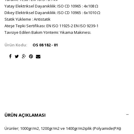
Yatay Elektriksel Dayanıklılık: ISO CD 10965 : 4x108 Ω
Dikey Elektriksel Dayanıklılık: ISO CD 10965 : 6x1010 Ω
Statik Yükleme : Antistatik
Ateşe Tepki Sertifikası: EN ISO 11925-2 EN ISO 9239-1
Tavsiye Edilen Bakım Yöntemi: Yıkama Makinesi.
Ürün Kodu:
OS 08 182 - 01
ÜRÜN AÇIKLAMASI
Ürünler; 1000gr/m2, 1200gr/m2 ve 1400gr/m2iplik (Polyamide(PA))