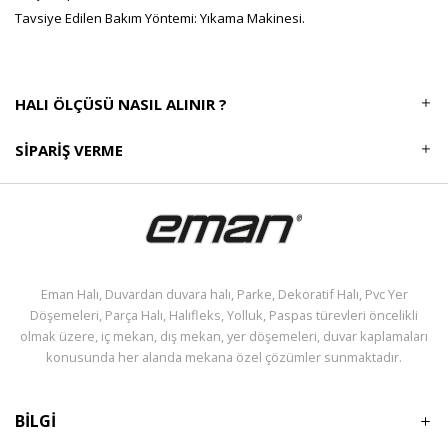
Tavsiye Edilen Bakım Yöntemi: Yıkama Makinesi.
HALI ÖLÇÜSÜ NASIL ALINIR ?
SIPARIŞ VERME
Eman Halı, Duvardan duvara halı, Parke, Dekoratif Halı, Pvc Yer
Döşemeleri, Parça Halı, Halıfleks, Yolluk, Paspas türevleri öncelikli
olmak üzere, iç mekan, dış mekan, yer döşemeleri, duvar kaplamaları
konusunda her alanda mekana özel çözümler sunmaktadır.
BİLGİ