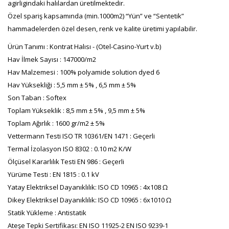
agirligindaki halılardan üretilmektedir.
Özel spariş kapsamında (min.1000m2) “Yün” ve “Sentetik”
hammadelerden özel desen, renk ve kalite üretimi yapılabilir.
Ürün Tanımı : Kontrat Halısı - (Otel-Casino-Yurt v.b)
Hav İlmek Sayısı : 147000/m2
Hav Malzemesi : 100% polyamide solution dyed 6
Hav Yüksekliği : 5,5 mm ± 5% , 6,5 mm ± 5%
Son Taban : Softex
Toplam Yükseklik : 8,5 mm ± 5% , 9,5 mm ± 5%
Toplam Ağırlık : 1600 gr/m2 ± 5%
Vettermann Testi ISO TR 10361/EN 1471 : Geçerli
Termal İzolasyon ISO 8302 : 0.10 m2 K/W
Ölçüsel Kararlılık Testi EN 986 : Geçerli
Yürüme Testi : EN 1815 : 0.1 kV
Yatay Elektriksel Dayanıklılık: ISO CD 10965 : 4x108 Ω
Dikey Elektriksel Dayanıklılık: ISO CD 10965 : 6x1010 Ω
Statik Yükleme : Antistatik
Ateşe Tepki Sertifikası: EN ISO 11925-2 EN ISO 9239-1