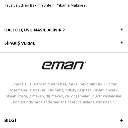
Tavsiye Edilen Bakım Yöntemi: Yıkama Makinesi.
HALI ÖLÇÜSÜ NASIL ALINIR ?
SIPARIŞ VERME
Eman Halı, Duvardan duvara halı, Parke, Dekoratif Halı, Pvc Yer
Döşemeleri, Parça Halı, Halıfleks, Yolluk, Paspas türevleri öncelikli
olmak üzere, iç mekan, dış mekan, yer döşemeleri, duvar kaplamaları
konusunda her alanda mekana özel çözümler sunmaktadır.
BİLGİ