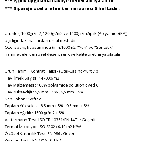
*** İşçilik uygulama nakliye bedeli alıcıya aittir.
*** Siparişe özel üretim termin süresi 6 haftadır.
Ürünler; 1000gr/m2, 1200gr/m2 ve 1400gr/m2iplik (Polyamide(PA))
agirligindaki halılardan üretilmektedir.
Özel spariş kapsamında (min.1000m2) “Yün” ve “Sentetik”
hammadelerden özel desen, renk ve kalite üretimi yapılabilir.
Ürün Tanımı : Kontrat Halısı - (Otel-Casino-Yurt v.b)
Hav İlmek Sayısı : 147000/m2
Hav Malzemesi : 100% polyamide solution dyed 6
Hav Yüksekliği : 5,5 mm ± 5% , 6,5 mm ± 5%
Son Taban : Softex
Toplam Yükseklik : 8,5 mm ± 5% , 9,5 mm ± 5%
Toplam Ağırlık : 1600 gr/m2 ± 5%
Vettermann Testi ISO TR 10361/EN 1471 : Geçerli
Termal İzolasyon ISO 8302 : 0.10 m2 K/W
Ölçüsel Kararlılık Testi EN 986 : Geçerli
Yürüme Testi : EN 1815 : 0.1 kV