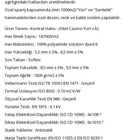
agirligindaki halılardan üretilmektedir.
Özel spariş kapsamında (min.1000m2) “Yün” ve “Sentetik”
hammadelerden özel desen, renk ve kalite üretimi yapılabilir.
Ürün Tanımı : Kontrat Halısı - (Otel-Casino-Yurt v.b)
Hav İlmek Sayısı : 147000/m2
Hav Malzemesi : 100% polyamide solution dyed 6
Hav Yüksekliği : 5,5 mm ± 5% , 6,5 mm ± 5%
Son Taban : Softex
Toplam Yükseklik : 8,5 mm ± 5% , 9,5 mm ± 5%
Toplam Ağırlık : 1600 gr/m2 ± 5%
Vettermann Testi ISO TR 10361/EN 1471 : Geçerli
Termal İzolasyon ISO 8302 : 0.10 m2 K/W
Ölçüsel Kararlılık Testi EN 986 : Geçerli
Yürüme Testi : EN 1815 : 0.1 kV
Yatay Elektriksel Dayanıklılık: ISO CD 10965 : 4x108 ?
Dikey Elektriksel Dayanıklılık: ISO CD 10965 : 6x1010 ?
Statik Yükleme : Antistatik
Ateşe Tepki Sertifikası: EN ISO 11925-2 EN ISO 9239-1