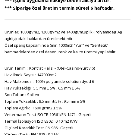
*** İşçilik uygulama nakliye bedeli alıcıya aittir.
*** Siparişe özel üretim termin süresi 6 haftadır.
Ürünler; 1000gr/m2, 1200gr/m2 ve 1400gr/m2iplik (Polyamide(PA))
agirligindaki halılardan üretilmektedir.
Özel spariş kapsamında (min.1000m2) “Yün” ve “Sentetik”
hammadelerden özel desen, renk ve kalite üretimi yapılabilir.
Ürün Tanımı : Kontrat Halısı - (Otel-Casino-Yurt v.b)
Hav İlmek Sayısı : 147000/m2
Hav Malzemesi : 100% polyamide solution dyed 6
Hav Yüksekliği : 5,5 mm ± 5% , 6,5 mm ± 5%
Son Taban : Softex
Toplam Yükseklik : 8,5 mm ± 5% , 9,5 mm ± 5%
Toplam Ağırlık : 1600 gr/m2 ± 5%
Vettermann Testi ISO TR 10361/EN 1471 : Geçerli
Termal İzolasyon ISO 8302 : 0.10 m2 K/W
Ölçüsel Kararlılık Testi EN 986 : Geçerli
Yürüme Testi : EN 1815 : 0.1 kV