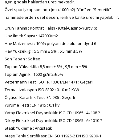
agirligindaki halılardan üretilmektedir.
Özel spariş kapsamında (min.1000m2) “Yün” ve “Sentetik”
hammadelerden özel desen, renk ve kalite üretimi yapılabilir.
Ürün Tanımı : Kontrat Halısı - (Otel-Casino-Yurt v.b)
Hav İlmek Sayısı : 147000/m2
Hav Malzemesi : 100% polyamide solution dyed 6
Hav Yüksekliği : 5,5 mm ± 5% , 6,5 mm ± 5%
Son Taban : Softex
Toplam Yükseklik : 8,5 mm ± 5% , 9,5 mm ± 5%
Toplam Ağırlık : 1600 gr/m2 ± 5%
Vettermann Testi ISO TR 10361/EN 1471 : Geçerli
Termal İzolasyon ISO 8302 : 0.10 m2 K/W
Ölçüsel Kararlılık Testi EN 986 : Geçerli
Yürüme Testi : EN 1815 : 0.1 kV
Yatay Elektriksel Dayanıklılık: ISO CD 10965 : 4x108 ?
Dikey Elektriksel Dayanıklılık: ISO CD 10965 : 6x1010 ?
Statik Yükleme : Antistatik
Ateşe Tepki Sertifikası: EN ISO 11925-2 EN ISO 9239-1