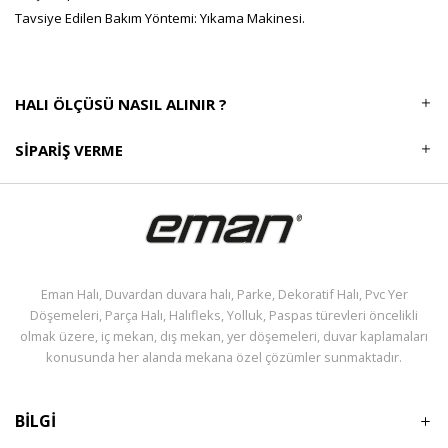
Tavsiye Edilen Bakım Yöntemi: Yıkama Makinesi.
HALI ÖLÇÜSÜ NASIL ALINIR ?
SIPARIŞ VERME
Eman Halı, Duvardan duvara halı, Parke, Dekoratif Halı, Pvc Yer
Döşemeleri, Parça Halı, Halıfleks, Yolluk, Paspas türevleri öncelikli
olmak üzere, iç mekan, dış mekan, yer döşemeleri, duvar kaplamaları
konusunda her alanda mekana özel çözümler sunmaktadır.
BİLGİ