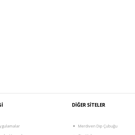
Gİ
DİĞER SİTELER
ygulamalar
Merdiven Dip Çubuğu