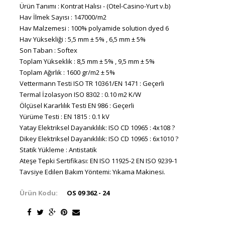
Ürün Tanımı : Kontrat Halısı - (Otel-Casino-Yurt v.b)
Hav İlmek Sayısı : 147000/m2
Hav Malzemesi : 100% polyamide solution dyed 6
Hav Yüksekliği : 5,5 mm ± 5% , 6,5 mm ± 5%
Son Taban : Softex
Toplam Yükseklik : 8,5 mm ± 5% , 9,5 mm ± 5%
Toplam Ağırlık : 1600 gr/m2 ± 5%
Vettermann Testi ISO TR 10361/EN 1471 : Geçerli
Termal İzolasyon ISO 8302 : 0.10 m2 K/W
Ölçüsel Kararlılık Testi EN 986 : Geçerli
Yürüme Testi : EN 1815 : 0.1 kV
Yatay Elektriksel Dayanıklılık: ISO CD 10965 : 4x108 ?
Dikey Elektriksel Dayanıklılık: ISO CD 10965 : 6x1010 ?
Statik Yükleme : Antistatik
Ateşe Tepki Sertifikası: EN ISO 11925-2 EN ISO 9239-1
Tavsiye Edilen Bakım Yöntemi: Yıkama Makinesi.
Ürün Kodu:
OS 09 362 - 24