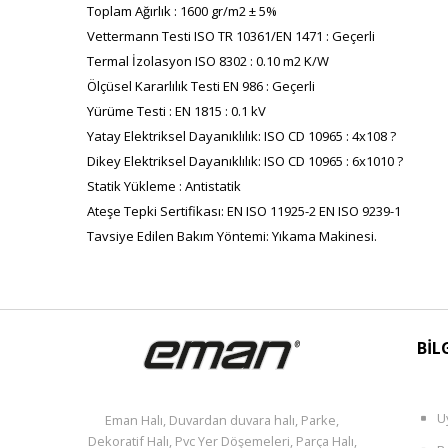
Toplam Ağırlık : 1600 gr/m2 ± 5%
Vettermann Testi ISO TR 10361/EN 1471 : Geçerli
Termal İzolasyon ISO 8302 : 0.10 m2 K/W
Ölçüsel Kararlılık Testi EN 986 : Geçerli
Yürüme Testi : EN 1815 : 0.1 kV
Yatay Elektriksel Dayanıklılık: ISO CD 10965 : 4x108 ?
Dikey Elektriksel Dayanıklılık: ISO CD 10965 : 6x1010 ?
Statik Yükleme : Antistatik
Ateşe Tepki Sertifikası: EN ISO 11925-2 EN ISO 9239-1
Tavsiye Edilen Bakım Yöntemi: Yıkama Makinesi.
BİL
U
Eman Halı, Duvardan duvara halı, Parke,
Dekoratif Halı, Pvc Yer Döşemeleri, Parça Halı,