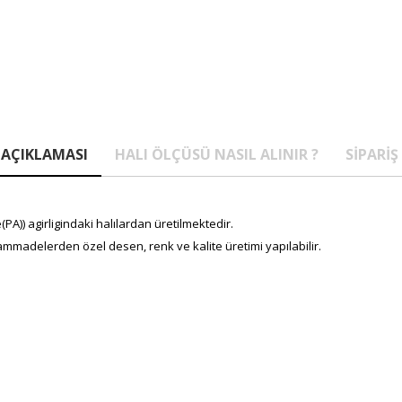
AÇIKLAMASI
HALI ÖLÇÜSÜ NASIL ALINIR ?
SIPARIŞ
A)) agirligindaki halılardan üretilmektedir.
mmadelerden özel desen, renk ve kalite üretimi yapılabilir.