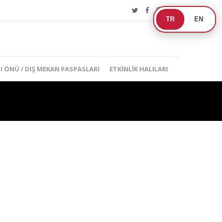
TR
EN
I ÖNÜ / DIŞ MEKAN PASPASLARI
ETKINLIK HALILARI