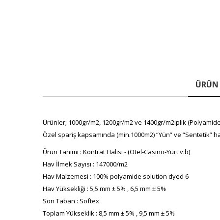
ÜRÜN 
Ürünler; 1000gr/m2, 1200gr/m2 ve 1400gr/m2iplik (Polyamide(P
Özel spariş kapsamında (min.1000m2) “Yün” ve “Sentetik” ha
Ürün Tanımı : Kontrat Halısı - (Otel-Casino-Yurt v.b)
Hav İlmek Sayısı : 147000/m2
Hav Malzemesi : 100% polyamide solution dyed 6
Hav Yüksekliği : 5,5 mm ± 5% , 6,5 mm ± 5%
Son Taban : Softex
Toplam Yükseklik : 8,5 mm ± 5% , 9,5 mm ± 5%