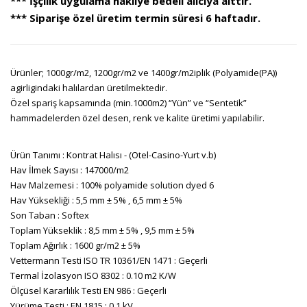
*** İşçilik uygulama nakliye bedeli alıcıya aittir.
*** Siparişe özel üretim termin süresi 6 haftadır.
Ürünler; 1000gr/m2, 1200gr/m2 ve 1400gr/m2iplik (Polyamide(PA))
agirligindaki halılardan üretilmektedir.
Özel spariş kapsamında (min.1000m2) “Yün” ve “Sentetik”
hammadelerden özel desen, renk ve kalite üretimi yapılabilir.
Ürün Tanımı : Kontrat Halısı - (Otel-Casino-Yurt v.b)
Hav İlmek Sayısı : 147000/m2
Hav Malzemesi : 100% polyamide solution dyed 6
Hav Yüksekliği : 5,5 mm ± 5% , 6,5 mm ± 5%
Son Taban : Softex
Toplam Yükseklik : 8,5 mm ± 5% , 9,5 mm ± 5%
Toplam Ağırlık : 1600 gr/m2 ± 5%
Vettermann Testi ISO TR 10361/EN 1471 : Geçerli
Termal İzolasyon ISO 8302 : 0.10 m2 K/W
Ölçüsel Kararlılık Testi EN 986 : Geçerli
Yürüme Testi : EN 1815 : 0.1 kV