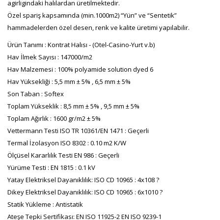
agirligindaki halılardan üretilmektedir.
Özel spariş kapsamında (min.1000m2) “Yün” ve “Sentetik”
hammadelerden özel desen, renk ve kalite üretimi yapılabilir.
Ürün Tanımı : Kontrat Halısı - (Otel-Casino-Yurt v.b)
Hav İlmek Sayısı : 147000/m2
Hav Malzemesi : 100% polyamide solution dyed 6
Hav Yüksekliği : 5,5 mm ± 5% , 6,5 mm ± 5%
Son Taban : Softex
Toplam Yükseklik : 8,5 mm ± 5% , 9,5 mm ± 5%
Toplam Ağırlık : 1600 gr/m2 ± 5%
Vettermann Testi ISO TR 10361/EN 1471 : Geçerli
Termal İzolasyon ISO 8302 : 0.10 m2 K/W
Ölçüsel Kararlılık Testi EN 986 : Geçerli
Yürüme Testi : EN 1815 : 0.1 kV
Yatay Elektriksel Dayanıklılık: ISO CD 10965 : 4x108 ?
Dikey Elektriksel Dayanıklılık: ISO CD 10965 : 6x1010 ?
Statik Yükleme : Antistatik
Ateşe Tepki Sertifikası: EN ISO 11925-2 EN ISO 9239-1