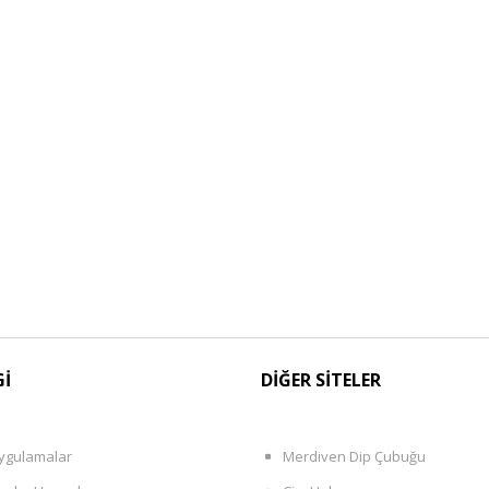
Gİ
DİĞER SİTELER
ygulamalar
Merdiven Dip Çubuğu