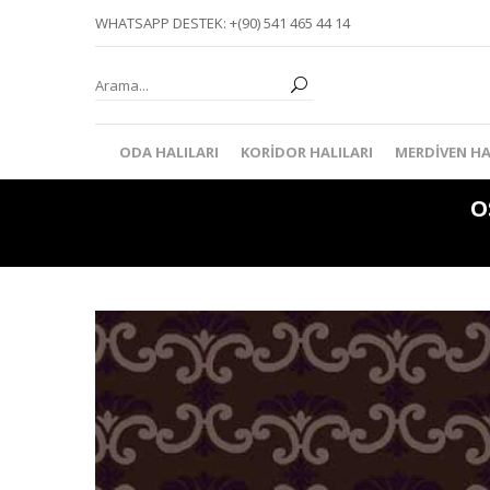
WHATSAPP DESTEK: +(90) 541 465 44 14
ODA HALILARI
KORIDOR HALILARI
MERDIVEN HA
O