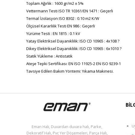
Toplam Ağırlık : 1600 gr/m2 ± 5%
Vettermann Testi ISO TR 10361/EN 1471 : Geçerli
Termal İzolasyon ISO 8302 : 0.10 m2 K/W
Ölçüsel Kararlılık Testi EN 986 : Geçerli
Yürüme Testi : EN 1815 : 0.1 kV
Yatay Elektriksel Dayanıklılık: ISO CD 10965 : 4x108 ?
Dikey Elektriksel Dayanıklılık: ISO CD 10965 : 6x1010 ?
Statik Yükleme : Antistatik
Ateşe Tepki Sertifikası: EN ISO 11925-2 EN ISO 9239-1
Tavsiye Edilen Bakım Yöntemi: Yıkama Makinesi.
BİL
U
Eman Halı, Duvardan duvara halı, Parke,
Dekoratif Halı, Pvc Yer Döşemeleri, Parça Halı,