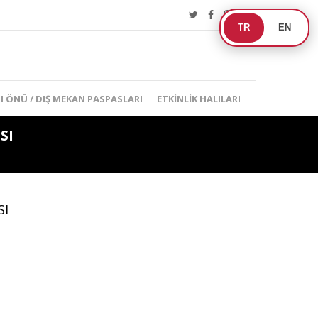
TR
EN
I ÖNÜ / DIŞ MEKAN PASPASLARI
ETKINLIK HALILARI
SI
SI