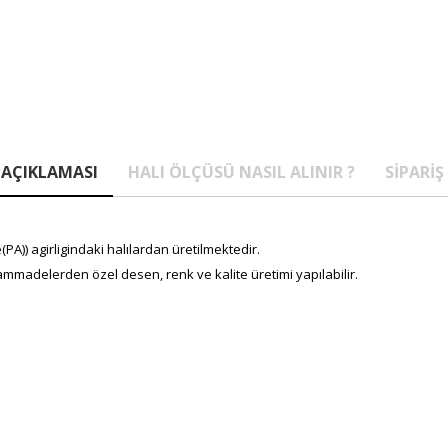
AÇIKLAMASI
HALI ÖLÇÜSÜ NASIL ALINIR ?
SIPARIŞ
A)) agirligindaki halılardan üretilmektedir.
mmadelerden özel desen, renk ve kalite üretimi yapılabilir.