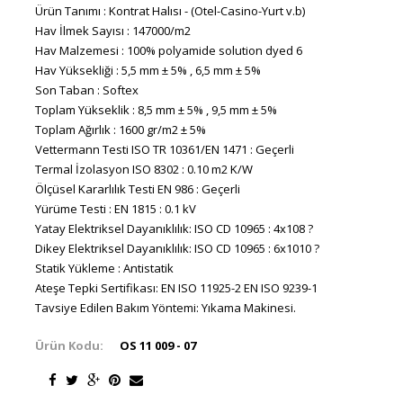
Ürün Tanımı : Kontrat Halısı - (Otel-Casino-Yurt v.b)
Hav İlmek Sayısı : 147000/m2
Hav Malzemesi : 100% polyamide solution dyed 6
Hav Yüksekliği : 5,5 mm ± 5% , 6,5 mm ± 5%
Son Taban : Softex
Toplam Yükseklik : 8,5 mm ± 5% , 9,5 mm ± 5%
Toplam Ağırlık : 1600 gr/m2 ± 5%
Vettermann Testi ISO TR 10361/EN 1471 : Geçerli
Termal İzolasyon ISO 8302 : 0.10 m2 K/W
Ölçüsel Kararlılık Testi EN 986 : Geçerli
Yürüme Testi : EN 1815 : 0.1 kV
Yatay Elektriksel Dayanıklılık: ISO CD 10965 : 4x108 ?
Dikey Elektriksel Dayanıklılık: ISO CD 10965 : 6x1010 ?
Statik Yükleme : Antistatik
Ateşe Tepki Sertifikası: EN ISO 11925-2 EN ISO 9239-1
Tavsiye Edilen Bakım Yöntemi: Yıkama Makinesi.
Ürün Kodu:
OS 11 009 - 07