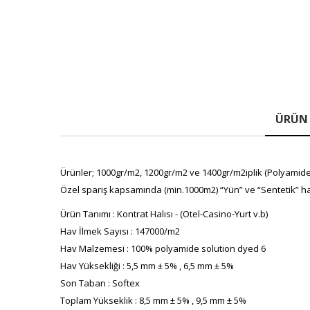
ÜRÜN 
Ürünler; 1000gr/m2, 1200gr/m2 ve 1400gr/m2iplik (Polyamide(P
Özel spariş kapsamında (min.1000m2) “Yün” ve “Sentetik” ha
Ürün Tanımı : Kontrat Halısı - (Otel-Casino-Yurt v.b)
Hav İlmek Sayısı : 147000/m2
Hav Malzemesi : 100% polyamide solution dyed 6
Hav Yüksekliği : 5,5 mm ± 5% , 6,5 mm ± 5%
Son Taban : Softex
Toplam Yükseklik : 8,5 mm ± 5% , 9,5 mm ± 5%