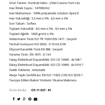
Ürün Tanımı : Kontrat Halısı - (Otel-Casino-Yurt v.b)
Hav İlmek Sayısı : 147000/m2
Hav Malzemesi : 100% polyamide solution dyed 6
Hav Yüksekliği : 5,5 mm ± 5% , 6,5 mm ± 5%
Son Taban : Softex
Toplam Yükseklik : 8,5 mm ± 5% , 9,5 mm ± 5%
Toplam Ağırlık : 1600 gr/m2 ± 5%
Vettermann Testi ISO TR 10361/EN 1471 : Geçerli
Termal İzolasyon ISO 8302 : 0.10 m2 K/W
Ölçüsel Kararlılık Testi EN 986 : Geçerli
Yürüme Testi : EN 1815 : 0.1 kV
Yatay Elektriksel Dayanıklılık: ISO CD 10965 : 4x108 ?
Dikey Elektriksel Dayanıklılık: ISO CD 10965 : 6x1010 ?
Statik Yükleme : Antistatik
Ateşe Tepki Sertifikası: EN ISO 11925-2 EN ISO 9239-1
Tavsiye Edilen Bakım Yöntemi: Yıkama Makinesi.
Ürün Kodu:
OS 11 027 - 01