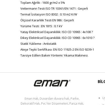
Toplam Ağırlık : 1600 gr/m2 ± 5%
Vettermann Testi ISO TR 10361/EN 1471 : Geçerli
Termal İzolasyon ISO 8302 : 0.10 m2 K/W
Ölçüsel Kararlılık Testi EN 986 : Geçerli
Yürüme Testi : EN 1815 : 0.1 kV
Yatay Elektriksel Dayanıklılık: ISO CD 10965 : 4x108 ?
Dikey Elektriksel Dayanıklılık: ISO CD 10965 : 6x1010 ?
Statik Yükleme : Antistatik
Ateşe Tepki Sertifikası: EN ISO 11925-2 EN ISO 9239-1
Tavsiye Edilen Bakım Yöntemi: Yıkama Makinesi.
BİL
U
Eman Halı, Duvardan duvara halı, Parke,
Dekoratif Halı, Pvc Yer Döşemeleri, Parça Halı,