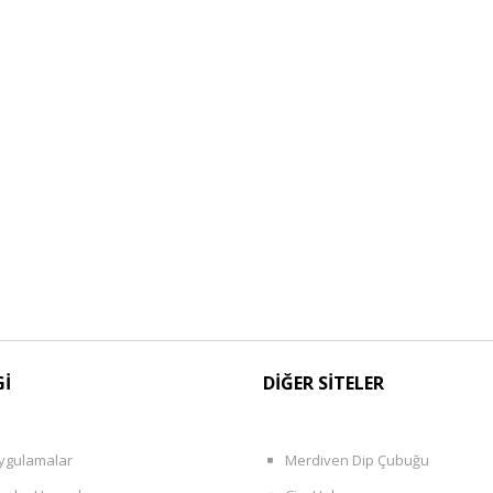
Gİ
DİĞER SİTELER
ygulamalar
Merdiven Dip Çubuğu