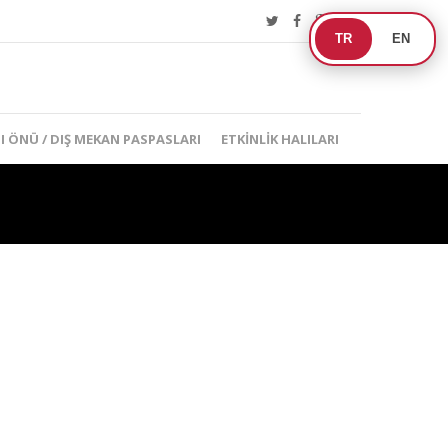
TR
EN
I ÖNÜ / DIŞ MEKAN PASPASLARI
ETKINLIK HALILARI