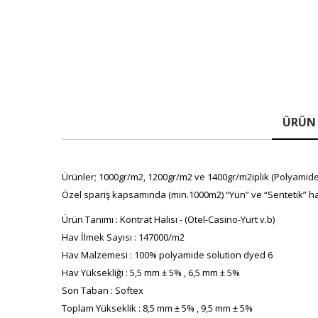
ÜRÜN 
Ürünler; 1000gr/m2, 1200gr/m2 ve 1400gr/m2iplik (Polyamide(P
Özel spariş kapsamında (min.1000m2) “Yün” ve “Sentetik” ha
Ürün Tanımı : Kontrat Halısı - (Otel-Casino-Yurt v.b)
Hav İlmek Sayısı : 147000/m2
Hav Malzemesi : 100% polyamide solution dyed 6
Hav Yüksekliği : 5,5 mm ± 5% , 6,5 mm ± 5%
Son Taban : Softex
Toplam Yükseklik : 8,5 mm ± 5% , 9,5 mm ± 5%