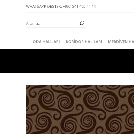
WHATSAPP DESTEK: +(90) 541 465 44 14
ODA HALILARI
KORIDOR HALILARI
MERDIVEN HA