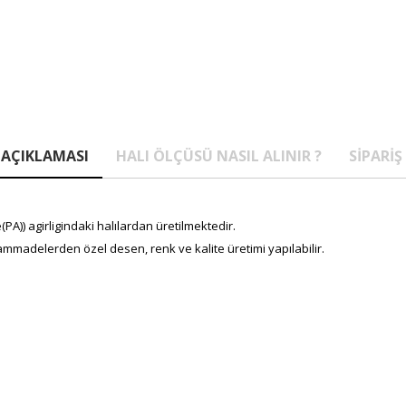
AÇIKLAMASI
HALI ÖLÇÜSÜ NASIL ALINIR ?
SIPARIŞ
A)) agirligindaki halılardan üretilmektedir.
mmadelerden özel desen, renk ve kalite üretimi yapılabilir.