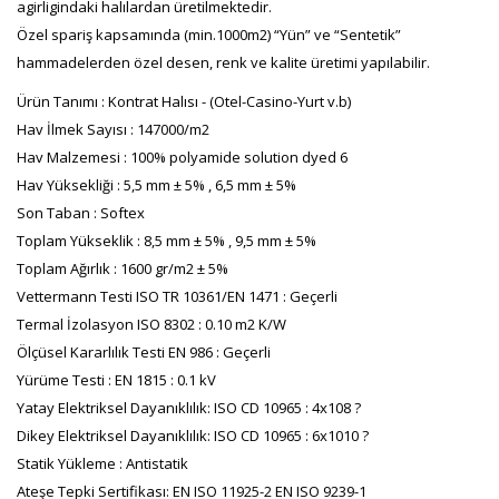
agirligindaki halılardan üretilmektedir.
Özel spariş kapsamında (min.1000m2) “Yün” ve “Sentetik”
hammadelerden özel desen, renk ve kalite üretimi yapılabilir.
Ürün Tanımı : Kontrat Halısı - (Otel-Casino-Yurt v.b)
Hav İlmek Sayısı : 147000/m2
Hav Malzemesi : 100% polyamide solution dyed 6
Hav Yüksekliği : 5,5 mm ± 5% , 6,5 mm ± 5%
Son Taban : Softex
Toplam Yükseklik : 8,5 mm ± 5% , 9,5 mm ± 5%
Toplam Ağırlık : 1600 gr/m2 ± 5%
Vettermann Testi ISO TR 10361/EN 1471 : Geçerli
Termal İzolasyon ISO 8302 : 0.10 m2 K/W
Ölçüsel Kararlılık Testi EN 986 : Geçerli
Yürüme Testi : EN 1815 : 0.1 kV
Yatay Elektriksel Dayanıklılık: ISO CD 10965 : 4x108 ?
Dikey Elektriksel Dayanıklılık: ISO CD 10965 : 6x1010 ?
Statik Yükleme : Antistatik
Ateşe Tepki Sertifikası: EN ISO 11925-2 EN ISO 9239-1