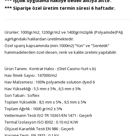
*** İşçilik uygulama nakliye bedeli alıcıya aittir.
*** Siparişe özel üretim termin süresi 6 haftadır.
Ürünler; 1000gr/m2, 1200gr/m2 ve 1400gr/m2iplik (Polyamide(PA))
agirligindaki halılardan üretilmektedir.
Özel spariş kapsamında (min.1000m2) “Yün” ve “Sentetik”
hammadelerden özel desen, renk ve kalite üretimi yapılabilir.
Ürün Tanımı : Kontrat Halısı - (Otel-Casino-Yurt v.b)
Hav İlmek Sayısı : 147000/m2
Hav Malzemesi : 100% polyamide solution dyed 6
Hav Yüksekliği : 5,5 mm ± 5% , 6,5 mm ± 5%
Son Taban : Softex
Toplam Yükseklik : 8,5 mm ± 5% , 9,5 mm ± 5%
Toplam Ağırlık : 1600 gr/m2 ± 5%
Vettermann Testi ISO TR 10361/EN 1471 : Geçerli
Termal İzolasyon ISO 8302 : 0.10 m2 K/W
Ölçüsel Kararlılık Testi EN 986 : Geçerli
Yürüme Testi : EN 1815 : 0.1 kV