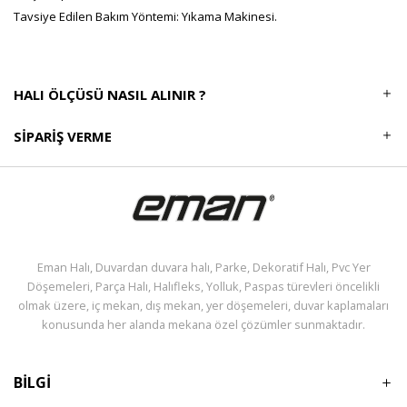
Tavsiye Edilen Bakım Yöntemi: Yıkama Makinesi.
HALI ÖLÇÜSÜ NASIL ALINIR ?
SIPARIŞ VERME
Eman Halı, Duvardan duvara halı, Parke, Dekoratif Halı, Pvc Yer
Döşemeleri, Parça Halı, Halıfleks, Yolluk, Paspas türevleri öncelikli
olmak üzere, iç mekan, dış mekan, yer döşemeleri, duvar kaplamaları
konusunda her alanda mekana özel çözümler sunmaktadır.
BİLGİ