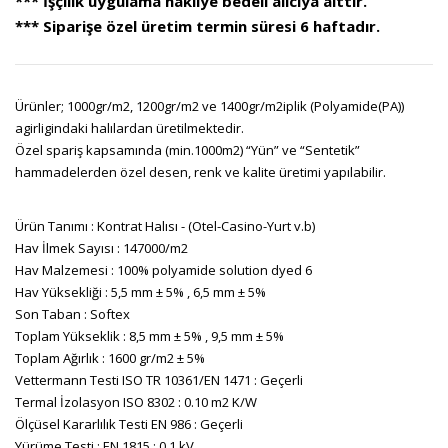
*** İşçilik uygulama nakliye bedeli alıcıya aittir.
*** Siparişe özel üretim termin süresi 6 haftadır.
Ürünler; 1000gr/m2, 1200gr/m2 ve 1400gr/m2iplik (Polyamide(PA))
agirligindaki halılardan üretilmektedir.
Özel spariş kapsamında (min.1000m2) “Yün” ve “Sentetik”
hammadelerden özel desen, renk ve kalite üretimi yapılabilir.
Ürün Tanımı : Kontrat Halısı - (Otel-Casino-Yurt v.b)
Hav İlmek Sayısı : 147000/m2
Hav Malzemesi : 100% polyamide solution dyed 6
Hav Yüksekliği : 5,5 mm ± 5% , 6,5 mm ± 5%
Son Taban : Softex
Toplam Yükseklik : 8,5 mm ± 5% , 9,5 mm ± 5%
Toplam Ağırlık : 1600 gr/m2 ± 5%
Vettermann Testi ISO TR 10361/EN 1471 : Geçerli
Termal İzolasyon ISO 8302 : 0.10 m2 K/W
Ölçüsel Kararlılık Testi EN 986 : Geçerli
Yürüme Testi : EN 1815 : 0.1 kV