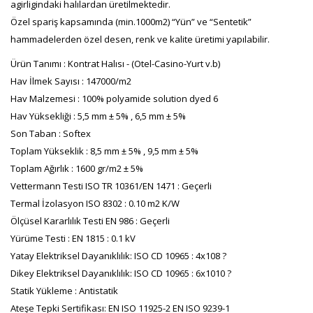
agirligindaki halılardan üretilmektedir.
Özel spariş kapsamında (min.1000m2) “Yün” ve “Sentetik”
hammadelerden özel desen, renk ve kalite üretimi yapılabilir.
Ürün Tanımı : Kontrat Halısı - (Otel-Casino-Yurt v.b)
Hav İlmek Sayısı : 147000/m2
Hav Malzemesi : 100% polyamide solution dyed 6
Hav Yüksekliği : 5,5 mm ± 5% , 6,5 mm ± 5%
Son Taban : Softex
Toplam Yükseklik : 8,5 mm ± 5% , 9,5 mm ± 5%
Toplam Ağırlık : 1600 gr/m2 ± 5%
Vettermann Testi ISO TR 10361/EN 1471 : Geçerli
Termal İzolasyon ISO 8302 : 0.10 m2 K/W
Ölçüsel Kararlılık Testi EN 986 : Geçerli
Yürüme Testi : EN 1815 : 0.1 kV
Yatay Elektriksel Dayanıklılık: ISO CD 10965 : 4x108 ?
Dikey Elektriksel Dayanıklılık: ISO CD 10965 : 6x1010 ?
Statik Yükleme : Antistatik
Ateşe Tepki Sertifikası: EN ISO 11925-2 EN ISO 9239-1