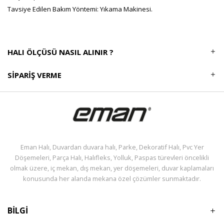
Tavsiye Edilen Bakım Yöntemi: Yıkama Makinesi.
HALI ÖLÇÜSÜ NASIL ALINIR ?
SIPARIŞ VERME
Eman Halı, Duvardan duvara halı, Parke, Dekoratif Halı, Pvc Yer
Döşemeleri, Parça Halı, Halıfleks, Yolluk, Paspas türevleri öncelikli
olmak üzere, iç mekan, dış mekan, yer döşemeleri, duvar kaplamaları
konusunda her alanda mekana özel çözümler sunmaktadır.
BİLGİ