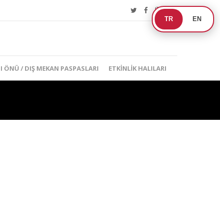
TR
EN
I ÖNÜ / DIŞ MEKAN PASPASLARI
ETKINLIK HALILARI