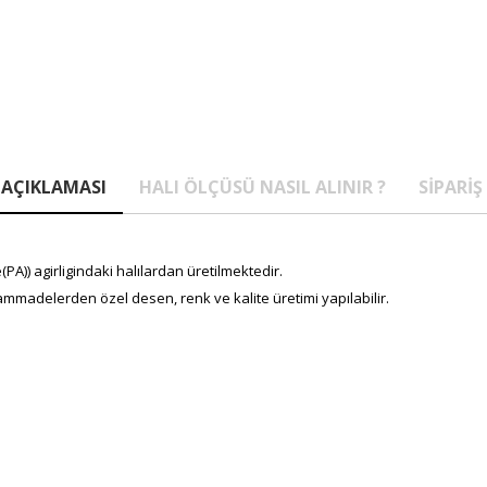
AÇIKLAMASI
HALI ÖLÇÜSÜ NASIL ALINIR ?
SIPARIŞ
A)) agirligindaki halılardan üretilmektedir.
mmadelerden özel desen, renk ve kalite üretimi yapılabilir.