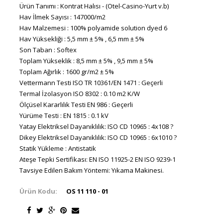
Ürün Tanımı : Kontrat Halısı - (Otel-Casino-Yurt v.b)
Hav İlmek Sayısı : 147000/m2
Hav Malzemesi : 100% polyamide solution dyed 6
Hav Yüksekliği : 5,5 mm ± 5% , 6,5 mm ± 5%
Son Taban : Softex
Toplam Yükseklik : 8,5 mm ± 5% , 9,5 mm ± 5%
Toplam Ağırlık : 1600 gr/m2 ± 5%
Vettermann Testi ISO TR 10361/EN 1471 : Geçerli
Termal İzolasyon ISO 8302 : 0.10 m2 K/W
Ölçüsel Kararlılık Testi EN 986 : Geçerli
Yürüme Testi : EN 1815 : 0.1 kV
Yatay Elektriksel Dayanıklılık: ISO CD 10965 : 4x108 ?
Dikey Elektriksel Dayanıklılık: ISO CD 10965 : 6x1010 ?
Statik Yükleme : Antistatik
Ateşe Tepki Sertifikası: EN ISO 11925-2 EN ISO 9239-1
Tavsiye Edilen Bakım Yöntemi: Yıkama Makinesi.
Ürün Kodu:
OS 11 110 - 01