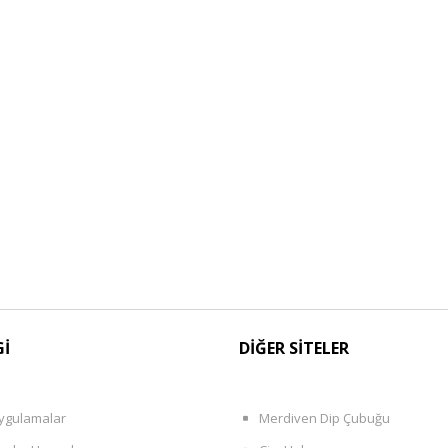
Gİ
DİĞER SİTELER
ygulamalar
Merdiven Dip Çubuğu