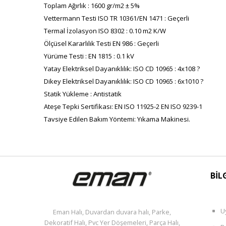
Toplam Ağırlık : 1600 gr/m2 ± 5%
Vettermann Testi ISO TR 10361/EN 1471 : Geçerli
Termal İzolasyon ISO 8302 : 0.10 m2 K/W
Ölçüsel Kararlılık Testi EN 986 : Geçerli
Yürüme Testi : EN 1815 : 0.1 kV
Yatay Elektriksel Dayanıklılık: ISO CD 10965 : 4x108 ?
Dikey Elektriksel Dayanıklılık: ISO CD 10965 : 6x1010 ?
Statik Yükleme : Antistatik
Ateşe Tepki Sertifikası: EN ISO 11925-2 EN ISO 9239-1
Tavsiye Edilen Bakım Yöntemi: Yıkama Makinesi.
BİL
U
Eman Halı, Duvardan duvara halı, Parke,
Dekoratif Halı, Pvc Yer Döşemeleri, Parça Halı,