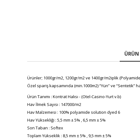
ÜRÜN 
Ürünler; 1000gr/m2, 1200gr/m2 ve 1400gr/m2iplik (Polyamide(P
Özel spariş kapsamında (min.1000m2) “Yün” ve “Sentetik” ha
Ürün Tanımı : Kontrat Halısı - (Otel-Casino-Yurt v.b)
Hav İlmek Sayısı : 147000/m2
Hav Malzemesi : 100% polyamide solution dyed 6
Hav Yüksekliği : 5,5 mm ± 5% , 6,5 mm ± 5%
Son Taban : Softex
Toplam Yükseklik : 8,5 mm ± 5% , 9,5 mm ± 5%