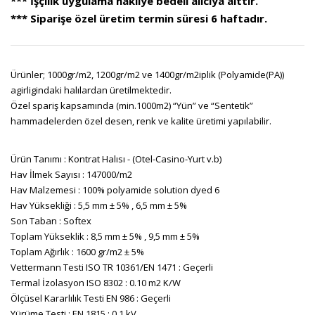
*** İşçilik uygulama nakliye bedeli alıcıya aittir.
*** Siparişe özel üretim termin süresi 6 haftadır.
Ürünler; 1000gr/m2, 1200gr/m2 ve 1400gr/m2iplik (Polyamide(PA))
agirligindaki halılardan üretilmektedir.
Özel spariş kapsamında (min.1000m2) “Yün” ve “Sentetik”
hammadelerden özel desen, renk ve kalite üretimi yapılabilir.
Ürün Tanımı : Kontrat Halısı - (Otel-Casino-Yurt v.b)
Hav İlmek Sayısı : 147000/m2
Hav Malzemesi : 100% polyamide solution dyed 6
Hav Yüksekliği : 5,5 mm ± 5% , 6,5 mm ± 5%
Son Taban : Softex
Toplam Yükseklik : 8,5 mm ± 5% , 9,5 mm ± 5%
Toplam Ağırlık : 1600 gr/m2 ± 5%
Vettermann Testi ISO TR 10361/EN 1471 : Geçerli
Termal İzolasyon ISO 8302 : 0.10 m2 K/W
Ölçüsel Kararlılık Testi EN 986 : Geçerli
Yürüme Testi : EN 1815 : 0.1 kV