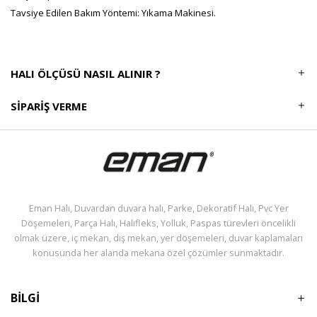
Tavsiye Edilen Bakım Yöntemi: Yıkama Makinesi.
HALI ÖLÇÜSÜ NASIL ALINIR ?
SIPARIŞ VERME
Eman Halı, Duvardan duvara halı, Parke, Dekoratif Halı, Pvc Yer
Döşemeleri, Parça Halı, Halıfleks, Yolluk, Paspas türevleri öncelikli
olmak üzere, iç mekan, dış mekan, yer döşemeleri, duvar kaplamaları
konusunda her alanda mekana özel çözümler sunmaktadır.
BİLGİ