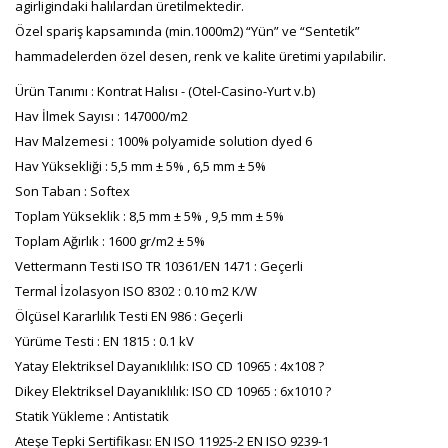
agirligindaki halılardan üretilmektedir.
Özel spariş kapsamında (min.1000m2) “Yün” ve “Sentetik”
hammadelerden özel desen, renk ve kalite üretimi yapılabilir.
Ürün Tanımı : Kontrat Halısı - (Otel-Casino-Yurt v.b)
Hav İlmek Sayısı : 147000/m2
Hav Malzemesi : 100% polyamide solution dyed 6
Hav Yüksekliği : 5,5 mm ± 5% , 6,5 mm ± 5%
Son Taban : Softex
Toplam Yükseklik : 8,5 mm ± 5% , 9,5 mm ± 5%
Toplam Ağırlık : 1600 gr/m2 ± 5%
Vettermann Testi ISO TR 10361/EN 1471 : Geçerli
Termal İzolasyon ISO 8302 : 0.10 m2 K/W
Ölçüsel Kararlılık Testi EN 986 : Geçerli
Yürüme Testi : EN 1815 : 0.1 kV
Yatay Elektriksel Dayanıklılık: ISO CD 10965 : 4x108 ?
Dikey Elektriksel Dayanıklılık: ISO CD 10965 : 6x1010 ?
Statik Yükleme : Antistatik
Ateşe Tepki Sertifikası: EN ISO 11925-2 EN ISO 9239-1