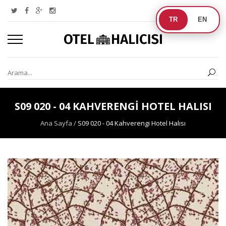
TR
EN
S09 020 - 04 KAHVERENGI HOTEL HALISI
Ana Sayfa
/
S09 020 - 04 Kahverengi Hotel Halısı