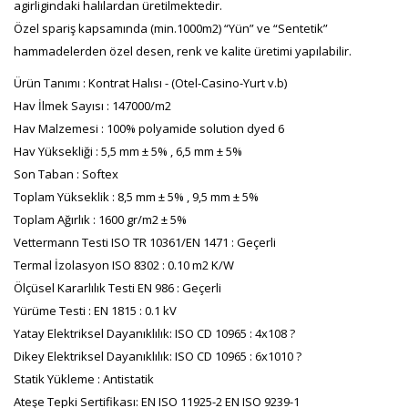
agirligindaki halılardan üretilmektedir.
Özel spariş kapsamında (min.1000m2) “Yün” ve “Sentetik”
hammadelerden özel desen, renk ve kalite üretimi yapılabilir.
Ürün Tanımı : Kontrat Halısı - (Otel-Casino-Yurt v.b)
Hav İlmek Sayısı : 147000/m2
Hav Malzemesi : 100% polyamide solution dyed 6
Hav Yüksekliği : 5,5 mm ± 5% , 6,5 mm ± 5%
Son Taban : Softex
Toplam Yükseklik : 8,5 mm ± 5% , 9,5 mm ± 5%
Toplam Ağırlık : 1600 gr/m2 ± 5%
Vettermann Testi ISO TR 10361/EN 1471 : Geçerli
Termal İzolasyon ISO 8302 : 0.10 m2 K/W
Ölçüsel Kararlılık Testi EN 986 : Geçerli
Yürüme Testi : EN 1815 : 0.1 kV
Yatay Elektriksel Dayanıklılık: ISO CD 10965 : 4x108 ?
Dikey Elektriksel Dayanıklılık: ISO CD 10965 : 6x1010 ?
Statik Yükleme : Antistatik
Ateşe Tepki Sertifikası: EN ISO 11925-2 EN ISO 9239-1