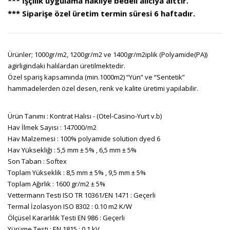
*** İşçilik uygulama nakliye bedeli alıcıya aittir.
*** Siparişe özel üretim termin süresi 6 haftadır.
Ürünler; 1000gr/m2, 1200gr/m2 ve 1400gr/m2iplik (Polyamide(PA))
agirligindaki halılardan üretilmektedir.
Özel spariş kapsamında (min.1000m2) “Yün” ve “Sentetik”
hammadelerden özel desen, renk ve kalite üretimi yapılabilir.
Ürün Tanımı : Kontrat Halısı - (Otel-Casino-Yurt v.b)
Hav İlmek Sayısı : 147000/m2
Hav Malzemesi : 100% polyamide solution dyed 6
Hav Yüksekliği : 5,5 mm ± 5% , 6,5 mm ± 5%
Son Taban : Softex
Toplam Yükseklik : 8,5 mm ± 5% , 9,5 mm ± 5%
Toplam Ağırlık : 1600 gr/m2 ± 5%
Vettermann Testi ISO TR 10361/EN 1471 : Geçerli
Termal İzolasyon ISO 8302 : 0.10 m2 K/W
Ölçüsel Kararlılık Testi EN 986 : Geçerli
Yürüme Testi : EN 1815 : 0.1 kV