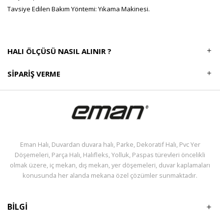
Tavsiye Edilen Bakım Yöntemi: Yıkama Makinesi.
HALI ÖLÇÜSÜ NASIL ALINIR ?
SIPARIŞ VERME
Eman Halı, Duvardan duvara halı, Parke, Dekoratif Halı, Pvc Yer
Döşemeleri, Parça Halı, Halıfleks, Yolluk, Paspas türevleri öncelikli
olmak üzere, iç mekan, dış mekan, yer döşemeleri, duvar kaplamaları
konusunda her alanda mekana özel çözümler sunmaktadır.
BİLGİ