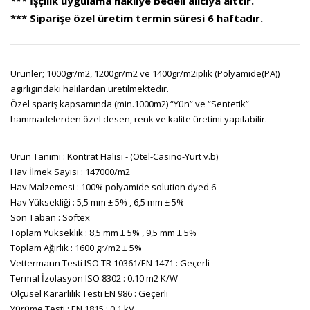
*** İşçilik uygulama nakliye bedeli alıcıya aittir.
*** Siparişe özel üretim termin süresi 6 haftadır.
Ürünler; 1000gr/m2, 1200gr/m2 ve 1400gr/m2iplik (Polyamide(PA))
agirligindaki halılardan üretilmektedir.
Özel spariş kapsamında (min.1000m2) “Yün” ve “Sentetik”
hammadelerden özel desen, renk ve kalite üretimi yapılabilir.
Ürün Tanımı : Kontrat Halısı - (Otel-Casino-Yurt v.b)
Hav İlmek Sayısı : 147000/m2
Hav Malzemesi : 100% polyamide solution dyed 6
Hav Yüksekliği : 5,5 mm ± 5% , 6,5 mm ± 5%
Son Taban : Softex
Toplam Yükseklik : 8,5 mm ± 5% , 9,5 mm ± 5%
Toplam Ağırlık : 1600 gr/m2 ± 5%
Vettermann Testi ISO TR 10361/EN 1471 : Geçerli
Termal İzolasyon ISO 8302 : 0.10 m2 K/W
Ölçüsel Kararlılık Testi EN 986 : Geçerli
Yürüme Testi : EN 1815 : 0.1 kV