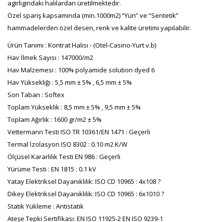
agirligindaki halılardan üretilmektedir.
Özel spariş kapsamında (min.1000m2) “Yün” ve “Sentetik”
hammadelerden özel desen, renk ve kalite üretimi yapılabilir.
Ürün Tanımı : Kontrat Halısı - (Otel-Casino-Yurt v.b)
Hav İlmek Sayısı : 147000/m2
Hav Malzemesi : 100% polyamide solution dyed 6
Hav Yüksekliği : 5,5 mm ± 5% , 6,5 mm ± 5%
Son Taban : Softex
Toplam Yükseklik : 8,5 mm ± 5% , 9,5 mm ± 5%
Toplam Ağırlık : 1600 gr/m2 ± 5%
Vettermann Testi ISO TR 10361/EN 1471 : Geçerli
Termal İzolasyon ISO 8302 : 0.10 m2 K/W
Ölçüsel Kararlılık Testi EN 986 : Geçerli
Yürüme Testi : EN 1815 : 0.1 kV
Yatay Elektriksel Dayanıklılık: ISO CD 10965 : 4x108 ?
Dikey Elektriksel Dayanıklılık: ISO CD 10965 : 6x1010 ?
Statik Yükleme : Antistatik
Ateşe Tepki Sertifikası: EN ISO 11925-2 EN ISO 9239-1