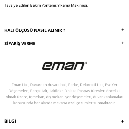
Tavsiye Edilen Bakım Yöntemi: Yıkama Makinesi.
HALI ÖLÇÜSÜ NASIL ALINIR ?
SIPARIŞ VERME
Eman Halı, Duvardan duvara halı, Parke, Dekoratif Halı, Pvc Yer
Döşemeleri, Parça Halı, Halıfleks, Yolluk, Paspas türevleri öncelikli
olmak üzere, iç mekan, dış mekan, yer döşemeleri, duvar kaplamaları
konusunda her alanda mekana özel çözümler sunmaktadır.
BİLGİ