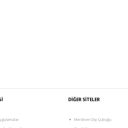
Gİ
DİĞER SİTELER
ygulamalar
Merdiven Dip Çubuğu