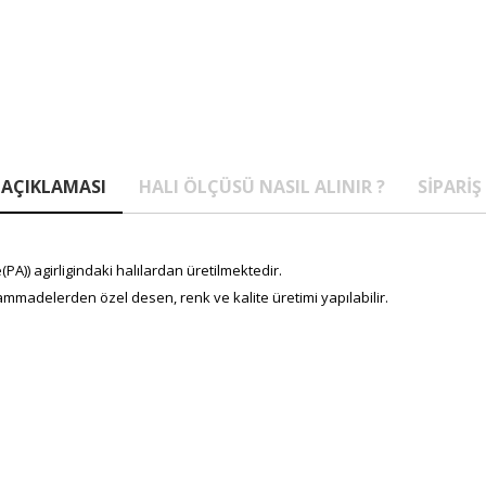
AÇIKLAMASI
HALI ÖLÇÜSÜ NASIL ALINIR ?
SIPARIŞ
A)) agirligindaki halılardan üretilmektedir.
mmadelerden özel desen, renk ve kalite üretimi yapılabilir.