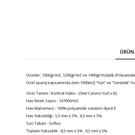
ÜRÜN 
Ürünler; 1000gr/m2, 1200gr/m2 ve 1400gr/m2iplik (Polyamide(P
Özel spariş kapsamında (min.1000m2) “Yün” ve “Sentetik” ha
Ürün Tanımı : Kontrat Halısı - (Otel-Casino-Yurt v.b)
Hav İlmek Sayısı : 147000/m2
Hav Malzemesi : 100% polyamide solution dyed 6
Hav Yüksekliği : 5,5 mm ± 5% , 6,5 mm ± 5%
Son Taban : Softex
Toplam Yükseklik : 8,5 mm ± 5% , 9,5 mm ± 5%