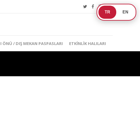
TR
EN
I ÖNÜ / DIŞ MEKAN PASPASLARI
ETKINLIK HALILARI