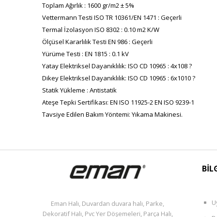
Toplam Ağırlık : 1600 gr/m2 ± 5%
Vettermann Testi ISO TR 10361/EN 1471 : Geçerli
Termal İzolasyon ISO 8302 : 0.10 m2 K/W
Ölçüsel Kararlılık Testi EN 986 : Geçerli
Yürüme Testi : EN 1815 : 0.1 kV
Yatay Elektriksel Dayanıklılık: ISO CD 10965 : 4x108 ?
Dikey Elektriksel Dayanıklılık: ISO CD 10965 : 6x1010 ?
Statik Yükleme : Antistatik
Ateşe Tepki Sertifikası: EN ISO 11925-2 EN ISO 9239-1
Tavsiye Edilen Bakım Yöntemi: Yıkama Makinesi.
BİL
U
Eman Halı, Duvardan duvara halı, Parke,
Dekoratif Halı, Pvc Yer Döşemeleri, Parça Halı,