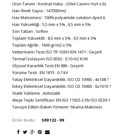
Ürün Tanımı : Kontrat Halısı - (Otel-Casino-Yurt v.b)
Hav İlmek Sayısı : 147000/m2
Hav Malzemesi : 100% polyamide solution dyed 6
Hav Yüksekliği : 5,5 mm ± 5% , 6,5 mm ± 5%
Son Taban : Softex
Toplam Yükseklik : 8,5 mm ± 5% , 9,5 mm ± 5%
Toplam Ağırlık : 1600 gr/m2 ± 5%
Vettermann Testi ISO TR 10361/EN 1471 : Geçerli
Termal İzolasyon ISO 8302 : 0.10 m2 K/W
Ölçüsel Kararlılık Testi EN 986 : Geçerli
Yürüme Testi : EN 1815 : 0.1 kV
Yatay Elektriksel Dayanıklılık: ISO CD 10965 : 4x108 ?
Dikey Elektriksel Dayanıklılık: ISO CD 10965 : 6x1010 ?
Statik Yükleme : Antistatik
Ateşe Tepki Sertifikası: EN ISO 11925-2 EN ISO 9239-1
Tavsiye Edilen Bakım Yöntemi: Yıkama Makinesi.
Ürün Kodu:
S09 122 - 09