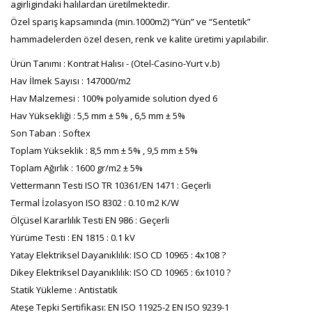
agirligindaki halılardan üretilmektedir.
Özel spariş kapsamında (min.1000m2) “Yün” ve “Sentetik”
hammadelerden özel desen, renk ve kalite üretimi yapılabilir.
Ürün Tanımı : Kontrat Halısı - (Otel-Casino-Yurt v.b)
Hav İlmek Sayısı : 147000/m2
Hav Malzemesi : 100% polyamide solution dyed 6
Hav Yüksekliği : 5,5 mm ± 5% , 6,5 mm ± 5%
Son Taban : Softex
Toplam Yükseklik : 8,5 mm ± 5% , 9,5 mm ± 5%
Toplam Ağırlık : 1600 gr/m2 ± 5%
Vettermann Testi ISO TR 10361/EN 1471 : Geçerli
Termal İzolasyon ISO 8302 : 0.10 m2 K/W
Ölçüsel Kararlılık Testi EN 986 : Geçerli
Yürüme Testi : EN 1815 : 0.1 kV
Yatay Elektriksel Dayanıklılık: ISO CD 10965 : 4x108 ?
Dikey Elektriksel Dayanıklılık: ISO CD 10965 : 6x1010 ?
Statik Yükleme : Antistatik
Ateşe Tepki Sertifikası: EN ISO 11925-2 EN ISO 9239-1