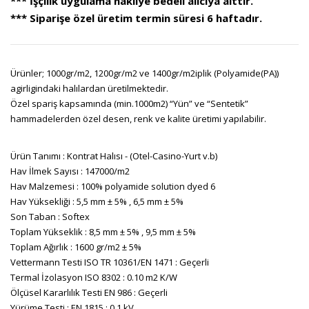
*** İşçilik uygulama nakliye bedeli alıcıya aittir.
*** Siparişe özel üretim termin süresi 6 haftadır.
Ürünler; 1000gr/m2, 1200gr/m2 ve 1400gr/m2iplik (Polyamide(PA))
agirligindaki halılardan üretilmektedir.
Özel spariş kapsamında (min.1000m2) “Yün” ve “Sentetik”
hammadelerden özel desen, renk ve kalite üretimi yapılabilir.
Ürün Tanımı : Kontrat Halısı - (Otel-Casino-Yurt v.b)
Hav İlmek Sayısı : 147000/m2
Hav Malzemesi : 100% polyamide solution dyed 6
Hav Yüksekliği : 5,5 mm ± 5% , 6,5 mm ± 5%
Son Taban : Softex
Toplam Yükseklik : 8,5 mm ± 5% , 9,5 mm ± 5%
Toplam Ağırlık : 1600 gr/m2 ± 5%
Vettermann Testi ISO TR 10361/EN 1471 : Geçerli
Termal İzolasyon ISO 8302 : 0.10 m2 K/W
Ölçüsel Kararlılık Testi EN 986 : Geçerli
Yürüme Testi : EN 1815 : 0.1 kV