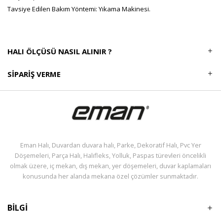
Tavsiye Edilen Bakım Yöntemi: Yıkama Makinesi.
HALI ÖLÇÜSÜ NASIL ALINIR ?
SIPARIŞ VERME
Eman Halı, Duvardan duvara halı, Parke, Dekoratif Halı, Pvc Yer
Döşemeleri, Parça Halı, Halıfleks, Yolluk, Paspas türevleri öncelikli
olmak üzere, iç mekan, dış mekan, yer döşemeleri, duvar kaplamaları
konusunda her alanda mekana özel çözümler sunmaktadır.
BİLGİ