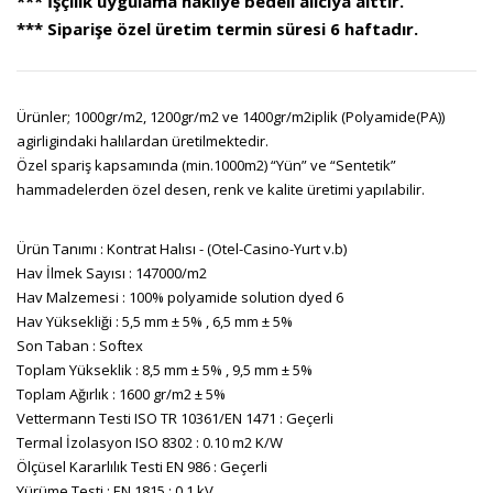
*** İşçilik uygulama nakliye bedeli alıcıya aittir.
*** Siparişe özel üretim termin süresi 6 haftadır.
Ürünler; 1000gr/m2, 1200gr/m2 ve 1400gr/m2iplik (Polyamide(PA))
agirligindaki halılardan üretilmektedir.
Özel spariş kapsamında (min.1000m2) “Yün” ve “Sentetik”
hammadelerden özel desen, renk ve kalite üretimi yapılabilir.
Ürün Tanımı : Kontrat Halısı - (Otel-Casino-Yurt v.b)
Hav İlmek Sayısı : 147000/m2
Hav Malzemesi : 100% polyamide solution dyed 6
Hav Yüksekliği : 5,5 mm ± 5% , 6,5 mm ± 5%
Son Taban : Softex
Toplam Yükseklik : 8,5 mm ± 5% , 9,5 mm ± 5%
Toplam Ağırlık : 1600 gr/m2 ± 5%
Vettermann Testi ISO TR 10361/EN 1471 : Geçerli
Termal İzolasyon ISO 8302 : 0.10 m2 K/W
Ölçüsel Kararlılık Testi EN 986 : Geçerli
Yürüme Testi : EN 1815 : 0.1 kV