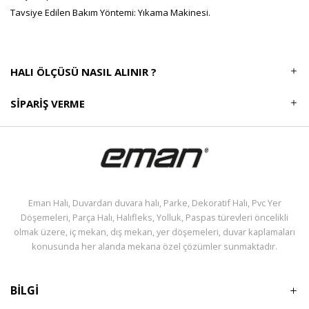
Tavsiye Edilen Bakım Yöntemi: Yıkama Makinesi.
HALI ÖLÇÜSÜ NASIL ALINIR ?
SIPARIŞ VERME
Eman Halı, Duvardan duvara halı, Parke, Dekoratif Halı, Pvc Yer
Döşemeleri, Parça Halı, Halıfleks, Yolluk, Paspas türevleri öncelikli
olmak üzere, iç mekan, dış mekan, yer döşemeleri, duvar kaplamaları
konusunda her alanda mekana özel çözümler sunmaktadır.
BİLGİ