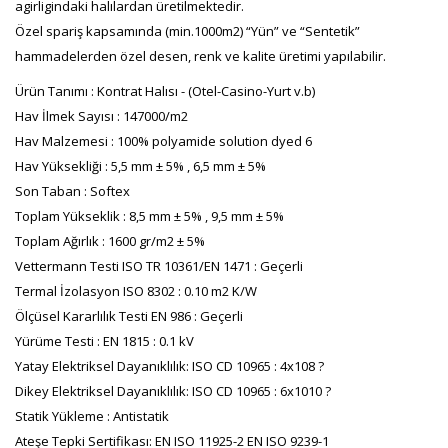
agirligindaki halılardan üretilmektedir.
Özel spariş kapsamında (min.1000m2) “Yün” ve “Sentetik”
hammadelerden özel desen, renk ve kalite üretimi yapılabilir.
Ürün Tanımı : Kontrat Halısı - (Otel-Casino-Yurt v.b)
Hav İlmek Sayısı : 147000/m2
Hav Malzemesi : 100% polyamide solution dyed 6
Hav Yüksekliği : 5,5 mm ± 5% , 6,5 mm ± 5%
Son Taban : Softex
Toplam Yükseklik : 8,5 mm ± 5% , 9,5 mm ± 5%
Toplam Ağırlık : 1600 gr/m2 ± 5%
Vettermann Testi ISO TR 10361/EN 1471 : Geçerli
Termal İzolasyon ISO 8302 : 0.10 m2 K/W
Ölçüsel Kararlılık Testi EN 986 : Geçerli
Yürüme Testi : EN 1815 : 0.1 kV
Yatay Elektriksel Dayanıklılık: ISO CD 10965 : 4x108 ?
Dikey Elektriksel Dayanıklılık: ISO CD 10965 : 6x1010 ?
Statik Yükleme : Antistatik
Ateşe Tepki Sertifikası: EN ISO 11925-2 EN ISO 9239-1