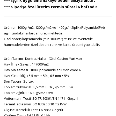
*** İşçilik uygulama nakliye bedeli alıcıya aittir.
*** Siparişe özel üretim termin süresi 6 haftadır.
Ürünler; 1000gr/m2, 1200gr/m2 ve 1400gr/m2iplik (Polyamide(PA))
agirligindaki halılardan üretilmektedir.
Özel spariş kapsamında (min.1000m2) “Yün” ve “Sentetik”
hammadelerden özel desen, renk ve kalite üretimi yapılabilir.
Ürün Tanımı : Kontrat Halısı - (Otel-Casino-Yurt v.b)
Hav İlmek Sayısı : 147000/m2
Hav Malzemesi : 100% polyamide solution dyed 6
Hav Yüksekliği : 5,5 mm ± 5% , 6,5 mm ± 5%
Son Taban : Softex
Toplam Yükseklik : 8,5 mm ± 5% , 9,5 mm ± 5%
Toplam Ağırlık : 1600 gr/m2 ± 5%
Vettermann Testi ISO TR 10361/EN 1471 : Geçerli
Termal İzolasyon ISO 8302 : 0.10 m2 K/W
Ölçüsel Kararlılık Testi EN 986 : Geçerli
Yürüme Testi : EN 1815 : 0.1 kV