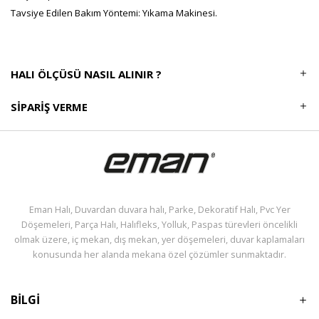
Tavsiye Edilen Bakım Yöntemi: Yıkama Makinesi.
HALI ÖLÇÜSÜ NASIL ALINIR ?
SIPARIŞ VERME
Eman Halı, Duvardan duvara halı, Parke, Dekoratif Halı, Pvc Yer
Döşemeleri, Parça Halı, Halıfleks, Yolluk, Paspas türevleri öncelikli
olmak üzere, iç mekan, dış mekan, yer döşemeleri, duvar kaplamaları
konusunda her alanda mekana özel çözümler sunmaktadır.
BİLGİ