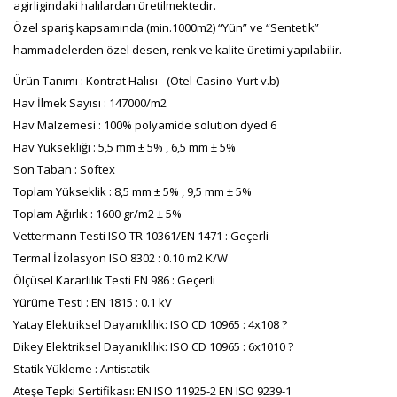
agirligindaki halılardan üretilmektedir.
Özel spariş kapsamında (min.1000m2) “Yün” ve “Sentetik”
hammadelerden özel desen, renk ve kalite üretimi yapılabilir.
Ürün Tanımı : Kontrat Halısı - (Otel-Casino-Yurt v.b)
Hav İlmek Sayısı : 147000/m2
Hav Malzemesi : 100% polyamide solution dyed 6
Hav Yüksekliği : 5,5 mm ± 5% , 6,5 mm ± 5%
Son Taban : Softex
Toplam Yükseklik : 8,5 mm ± 5% , 9,5 mm ± 5%
Toplam Ağırlık : 1600 gr/m2 ± 5%
Vettermann Testi ISO TR 10361/EN 1471 : Geçerli
Termal İzolasyon ISO 8302 : 0.10 m2 K/W
Ölçüsel Kararlılık Testi EN 986 : Geçerli
Yürüme Testi : EN 1815 : 0.1 kV
Yatay Elektriksel Dayanıklılık: ISO CD 10965 : 4x108 ?
Dikey Elektriksel Dayanıklılık: ISO CD 10965 : 6x1010 ?
Statik Yükleme : Antistatik
Ateşe Tepki Sertifikası: EN ISO 11925-2 EN ISO 9239-1