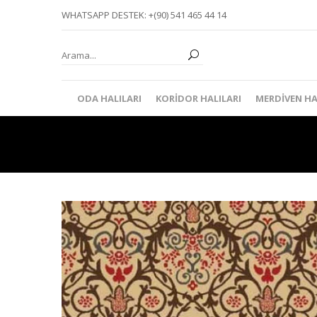
WHATSAPP DESTEK: +(90) 541 465 44 14
ODA HALILARI
KORIDOR HALILARI
MERDIVEN HA