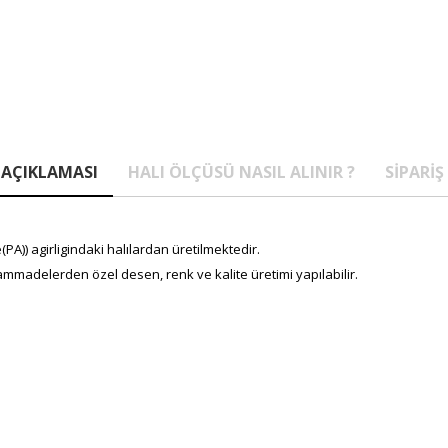
AÇIKLAMASI
HALI ÖLÇÜSÜ NASIL ALINIR ?
SIPARIŞ
A)) agirligindaki halılardan üretilmektedir.
mmadelerden özel desen, renk ve kalite üretimi yapılabilir.