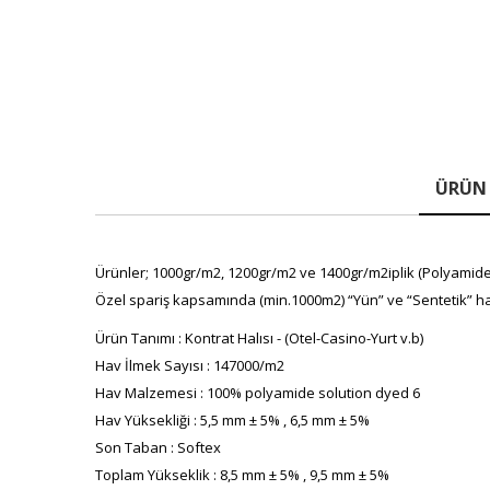
ÜRÜN 
Ürünler; 1000gr/m2, 1200gr/m2 ve 1400gr/m2iplik (Polyamide(P
Özel spariş kapsamında (min.1000m2) “Yün” ve “Sentetik” ha
Ürün Tanımı : Kontrat Halısı - (Otel-Casino-Yurt v.b)
Hav İlmek Sayısı : 147000/m2
Hav Malzemesi : 100% polyamide solution dyed 6
Hav Yüksekliği : 5,5 mm ± 5% , 6,5 mm ± 5%
Son Taban : Softex
Toplam Yükseklik : 8,5 mm ± 5% , 9,5 mm ± 5%