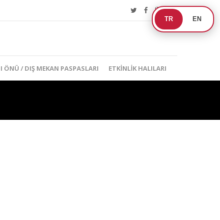
TR
EN
I ÖNÜ / DIŞ MEKAN PASPASLARI
ETKINLIK HALILARI