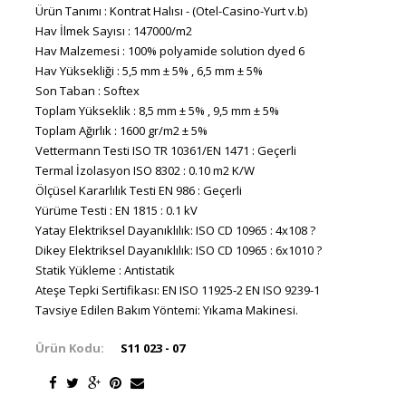
Ürün Tanımı : Kontrat Halısı - (Otel-Casino-Yurt v.b)
Hav İlmek Sayısı : 147000/m2
Hav Malzemesi : 100% polyamide solution dyed 6
Hav Yüksekliği : 5,5 mm ± 5% , 6,5 mm ± 5%
Son Taban : Softex
Toplam Yükseklik : 8,5 mm ± 5% , 9,5 mm ± 5%
Toplam Ağırlık : 1600 gr/m2 ± 5%
Vettermann Testi ISO TR 10361/EN 1471 : Geçerli
Termal İzolasyon ISO 8302 : 0.10 m2 K/W
Ölçüsel Kararlılık Testi EN 986 : Geçerli
Yürüme Testi : EN 1815 : 0.1 kV
Yatay Elektriksel Dayanıklılık: ISO CD 10965 : 4x108 ?
Dikey Elektriksel Dayanıklılık: ISO CD 10965 : 6x1010 ?
Statik Yükleme : Antistatik
Ateşe Tepki Sertifikası: EN ISO 11925-2 EN ISO 9239-1
Tavsiye Edilen Bakım Yöntemi: Yıkama Makinesi.
Ürün Kodu:
S11 023 - 07