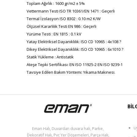
Toplam Ağırlık : 1600 gr/m2 ± 5%
Vettermann Testi ISO TR 10361/EN 1471 : Geçerli
Termal İzolasyon ISO 8302 : 0.10 m2 K/W
Ölçüsel Kararlılık Testi EN 986 : Geçerli
Yürüme Testi : EN 1815 : 0.1 kV
Yatay Elektriksel Dayanıklılık: ISO CD 10965 : 4x108 ?
Dikey Elektriksel Dayanıklılık: ISO CD 10965 : 6x1010 ?
Statik Yükleme : Antistatik
Ateşe Tepki Sertifikası: EN ISO 11925-2 EN ISO 9239-1
Tavsiye Edilen Bakım Yöntemi: Yıkama Makinesi.
BİL
U
Eman Halı, Duvardan duvara halı, Parke,
Dekoratif Halı, Pvc Yer Döşemeleri, Parça Halı,