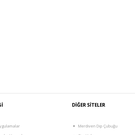
Gİ
DİĞER SİTELER
ygulamalar
Merdiven Dip Çubuğu