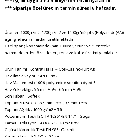
*** İşçilik uygulama nakliye bedeli alıcıya aittir.
*** Siparişe özel üretim termin süresi 6 haftadır.
Ürünler; 1000gr/m2, 1200gr/m2 ve 1400gr/m2iplik (Polyamide(PA))
agirligindaki halılardan üretilmektedir.
Özel spariş kapsamında (min.1000m2) “Yün” ve “Sentetik”
hammadelerden özel desen, renk ve kalite üretimi yapılabilir.
Ürün Tanımı : Kontrat Halısı - (Otel-Casino-Yurt v.b)
Hav İlmek Sayısı : 147000/m2
Hav Malzemesi : 100% polyamide solution dyed 6
Hav Yüksekliği : 5,5 mm ± 5% , 6,5 mm ± 5%
Son Taban : Softex
Toplam Yükseklik : 8,5 mm ± 5% , 9,5 mm ± 5%
Toplam Ağırlık : 1600 gr/m2 ± 5%
Vettermann Testi ISO TR 10361/EN 1471 : Geçerli
Termal İzolasyon ISO 8302 : 0.10 m2 K/W
Ölçüsel Kararlılık Testi EN 986 : Geçerli
Yürüme Testi : EN 1815 : 0.1 kV