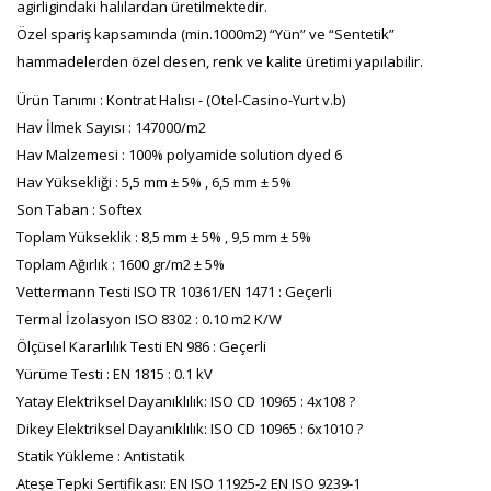
agirligindaki halılardan üretilmektedir.
Özel spariş kapsamında (min.1000m2) “Yün” ve “Sentetik”
hammadelerden özel desen, renk ve kalite üretimi yapılabilir.
Ürün Tanımı : Kontrat Halısı - (Otel-Casino-Yurt v.b)
Hav İlmek Sayısı : 147000/m2
Hav Malzemesi : 100% polyamide solution dyed 6
Hav Yüksekliği : 5,5 mm ± 5% , 6,5 mm ± 5%
Son Taban : Softex
Toplam Yükseklik : 8,5 mm ± 5% , 9,5 mm ± 5%
Toplam Ağırlık : 1600 gr/m2 ± 5%
Vettermann Testi ISO TR 10361/EN 1471 : Geçerli
Termal İzolasyon ISO 8302 : 0.10 m2 K/W
Ölçüsel Kararlılık Testi EN 986 : Geçerli
Yürüme Testi : EN 1815 : 0.1 kV
Yatay Elektriksel Dayanıklılık: ISO CD 10965 : 4x108 ?
Dikey Elektriksel Dayanıklılık: ISO CD 10965 : 6x1010 ?
Statik Yükleme : Antistatik
Ateşe Tepki Sertifikası: EN ISO 11925-2 EN ISO 9239-1