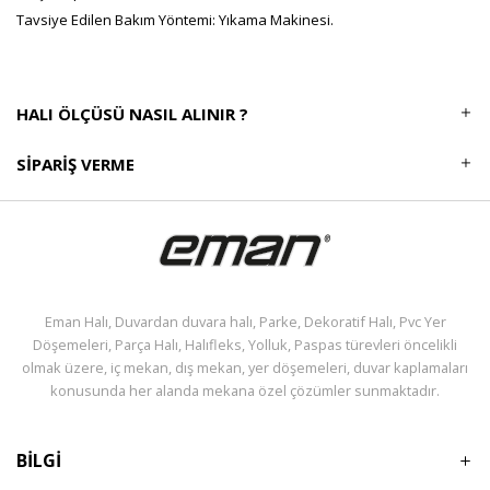
Tavsiye Edilen Bakım Yöntemi: Yıkama Makinesi.
HALI ÖLÇÜSÜ NASIL ALINIR ?
SIPARIŞ VERME
Eman Halı, Duvardan duvara halı, Parke, Dekoratif Halı, Pvc Yer
Döşemeleri, Parça Halı, Halıfleks, Yolluk, Paspas türevleri öncelikli
olmak üzere, iç mekan, dış mekan, yer döşemeleri, duvar kaplamaları
konusunda her alanda mekana özel çözümler sunmaktadır.
BİLGİ