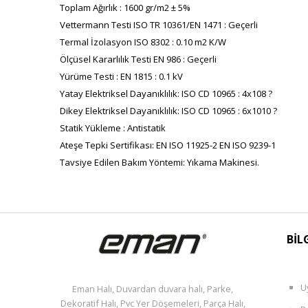
Toplam Ağırlık : 1600 gr/m2 ± 5%
Vettermann Testi ISO TR 10361/EN 1471 : Geçerli
Termal İzolasyon ISO 8302 : 0.10 m2 K/W
Ölçüsel Kararlılık Testi EN 986 : Geçerli
Yürüme Testi : EN 1815 : 0.1 kV
Yatay Elektriksel Dayanıklılık: ISO CD 10965 : 4x108 ?
Dikey Elektriksel Dayanıklılık: ISO CD 10965 : 6x1010 ?
Statik Yükleme : Antistatik
Ateşe Tepki Sertifikası: EN ISO 11925-2 EN ISO 9239-1
Tavsiye Edilen Bakım Yöntemi: Yıkama Makinesi.
BİL
U
Eman Halı, Duvardan duvara halı, Parke,
Dekoratif Halı, Pvc Yer Döşemeleri, Parça Halı,