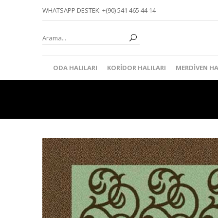
WHATSAPP DESTEK: +(90) 541 465 44 14
ODA HALILARI
KORIDOR HALILARI
MERDIVEN HA