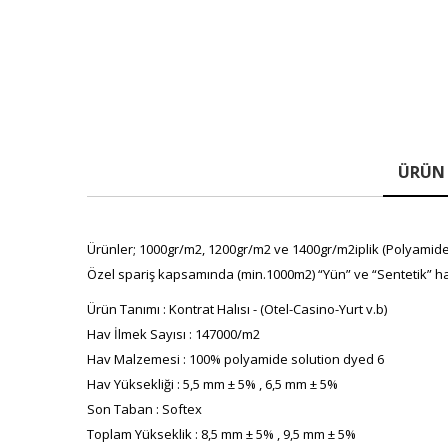
ÜRÜN 
Ürünler; 1000gr/m2, 1200gr/m2 ve 1400gr/m2iplik (Polyamide(P
Özel spariş kapsamında (min.1000m2) “Yün” ve “Sentetik” ha
Ürün Tanımı : Kontrat Halısı - (Otel-Casino-Yurt v.b)
Hav İlmek Sayısı : 147000/m2
Hav Malzemesi : 100% polyamide solution dyed 6
Hav Yüksekliği : 5,5 mm ± 5% , 6,5 mm ± 5%
Son Taban : Softex
Toplam Yükseklik : 8,5 mm ± 5% , 9,5 mm ± 5%