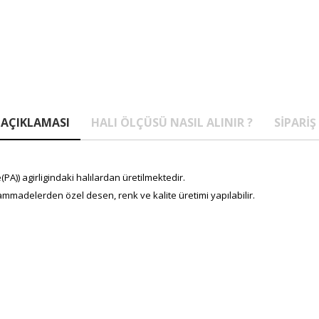
AÇIKLAMASI
HALI ÖLÇÜSÜ NASIL ALINIR ?
SIPARIŞ
A)) agirligindaki halılardan üretilmektedir.
mmadelerden özel desen, renk ve kalite üretimi yapılabilir.