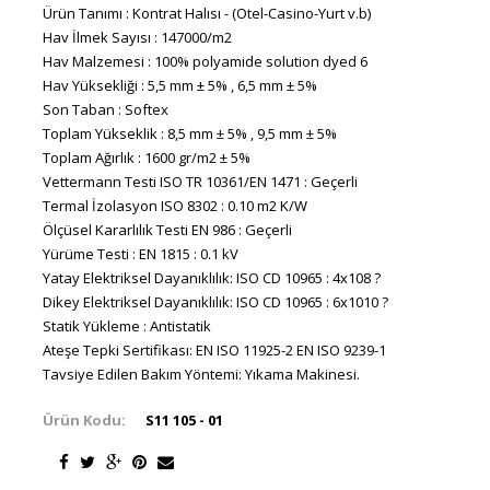
Ürün Tanımı : Kontrat Halısı - (Otel-Casino-Yurt v.b)
Hav İlmek Sayısı : 147000/m2
Hav Malzemesi : 100% polyamide solution dyed 6
Hav Yüksekliği : 5,5 mm ± 5% , 6,5 mm ± 5%
Son Taban : Softex
Toplam Yükseklik : 8,5 mm ± 5% , 9,5 mm ± 5%
Toplam Ağırlık : 1600 gr/m2 ± 5%
Vettermann Testi ISO TR 10361/EN 1471 : Geçerli
Termal İzolasyon ISO 8302 : 0.10 m2 K/W
Ölçüsel Kararlılık Testi EN 986 : Geçerli
Yürüme Testi : EN 1815 : 0.1 kV
Yatay Elektriksel Dayanıklılık: ISO CD 10965 : 4x108 ?
Dikey Elektriksel Dayanıklılık: ISO CD 10965 : 6x1010 ?
Statik Yükleme : Antistatik
Ateşe Tepki Sertifikası: EN ISO 11925-2 EN ISO 9239-1
Tavsiye Edilen Bakım Yöntemi: Yıkama Makinesi.
Ürün Kodu:
S11 105 - 01