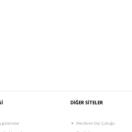
Gİ
DİĞER SİTELER
ygulamalar
Merdiven Dip Çubuğu