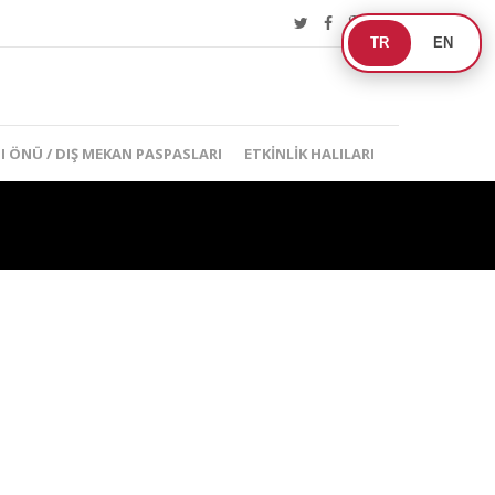
TR
EN
I ÖNÜ / DIŞ MEKAN PASPASLARI
ETKINLIK HALILARI