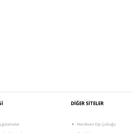
Gİ
DİĞER SİTELER
ygulamalar
Merdiven Dip Çubuğu