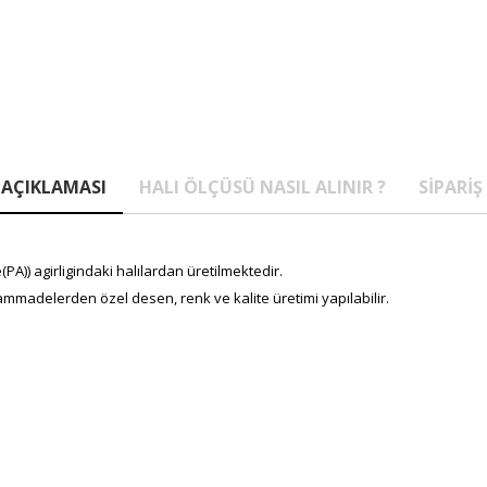
AÇIKLAMASI
HALI ÖLÇÜSÜ NASIL ALINIR ?
SIPARIŞ
A)) agirligindaki halılardan üretilmektedir.
mmadelerden özel desen, renk ve kalite üretimi yapılabilir.