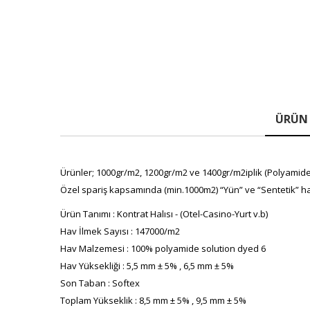
ÜRÜN 
Ürünler; 1000gr/m2, 1200gr/m2 ve 1400gr/m2iplik (Polyamide(P
Özel spariş kapsamında (min.1000m2) “Yün” ve “Sentetik” ha
Ürün Tanımı : Kontrat Halısı - (Otel-Casino-Yurt v.b)
Hav İlmek Sayısı : 147000/m2
Hav Malzemesi : 100% polyamide solution dyed 6
Hav Yüksekliği : 5,5 mm ± 5% , 6,5 mm ± 5%
Son Taban : Softex
Toplam Yükseklik : 8,5 mm ± 5% , 9,5 mm ± 5%