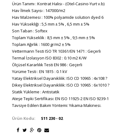
Ürün Tanımı : Kontrat Halısı - (Otel-Casino-Yurt v.b)
Hav İlmek Sayısı : 147000/m2
Hav Malzemesi : 100% polyamide solution dyed 6
Hav Yüksekliği : 5,5 mm ± 5% , 6,5 mm ± 5%
Son Taban : Softex
Toplam Yükseklik : 8,5 mm ± 5% , 9,5 mm ± 5%
Toplam Ağırlık : 1600 gr/m2 ± 5%
Vettermann Testi ISO TR 10361/EN 1471 : Geçerli
Termal İzolasyon ISO 8302 : 0.10 m2 K/W
Ölçüsel Kararlılık Testi EN 986 : Geçerli
Yürüme Testi : EN 1815 : 0.1 kV
Yatay Elektriksel Dayanıklılık: ISO CD 10965 : 4x108 ?
Dikey Elektriksel Dayanıklılık: ISO CD 10965 : 6x1010 ?
Statik Yükleme : Antistatik
Ateşe Tepki Sertifikası: EN ISO 11925-2 EN ISO 9239-1
Tavsiye Edilen Bakım Yöntemi: Yıkama Makinesi.
Ürün Kodu:
S11 230 - 02