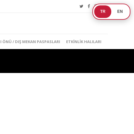
TR
EN
I ÖNÜ / DIŞ MEKAN PASPASLARI
ETKINLIK HALILARI