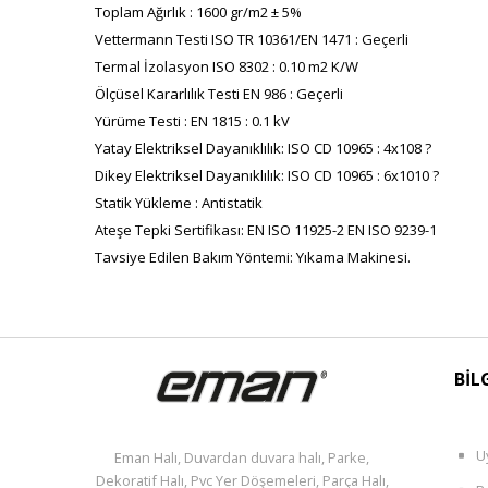
Toplam Ağırlık : 1600 gr/m2 ± 5%
Vettermann Testi ISO TR 10361/EN 1471 : Geçerli
Termal İzolasyon ISO 8302 : 0.10 m2 K/W
Ölçüsel Kararlılık Testi EN 986 : Geçerli
Yürüme Testi : EN 1815 : 0.1 kV
Yatay Elektriksel Dayanıklılık: ISO CD 10965 : 4x108 ?
Dikey Elektriksel Dayanıklılık: ISO CD 10965 : 6x1010 ?
Statik Yükleme : Antistatik
Ateşe Tepki Sertifikası: EN ISO 11925-2 EN ISO 9239-1
Tavsiye Edilen Bakım Yöntemi: Yıkama Makinesi.
BİL
U
Eman Halı, Duvardan duvara halı, Parke,
Dekoratif Halı, Pvc Yer Döşemeleri, Parça Halı,