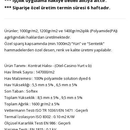
*** İşçilik uygulama nakliye bedeli alıcıya aittir.
*** Siparişe özel üretim termin süresi 6 haftadır.
Ürünler; 1000gr/m2, 1200gr/m2 ve 1400gr/m2iplik (Polyamide(PA))
agirligindaki halılardan üretilmektedir.
Özel spariş kapsamında (min.1000m2) “Yün” ve “Sentetik”
hammadelerden özel desen, renk ve kalite üretimi yapılabilir.
Ürün Tanımı : Kontrat Halısı - (Otel-Casino-Yurt v.b)
Hav İlmek Sayısı : 147000/m2
Hav Malzemesi : 100% polyamide solution dyed 6
Hav Yüksekliği : 5,5 mm ± 5% , 6,5 mm ± 5%
Son Taban : Softex
Toplam Yükseklik : 8,5 mm ± 5% , 9,5 mm ± 5%
Toplam Ağırlık : 1600 gr/m2 ± 5%
Vettermann Testi ISO TR 10361/EN 1471 : Geçerli
Termal İzolasyon ISO 8302 : 0.10 m2 K/W
Ölçüsel Kararlılık Testi EN 986 : Geçerli
Yürüme Testi : EN 1815 : 0.1 kV