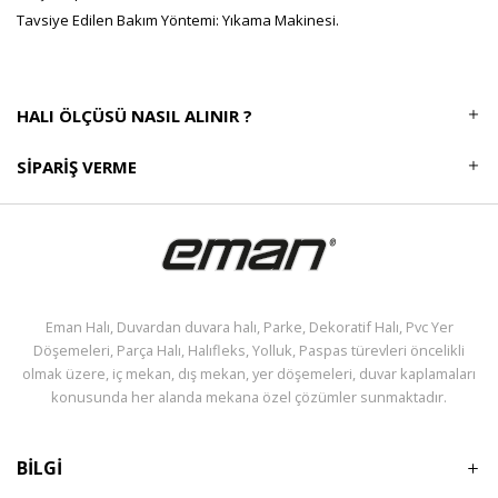
Tavsiye Edilen Bakım Yöntemi: Yıkama Makinesi.
HALI ÖLÇÜSÜ NASIL ALINIR ?
SIPARIŞ VERME
Eman Halı, Duvardan duvara halı, Parke, Dekoratif Halı, Pvc Yer
Döşemeleri, Parça Halı, Halıfleks, Yolluk, Paspas türevleri öncelikli
olmak üzere, iç mekan, dış mekan, yer döşemeleri, duvar kaplamaları
konusunda her alanda mekana özel çözümler sunmaktadır.
BİLGİ