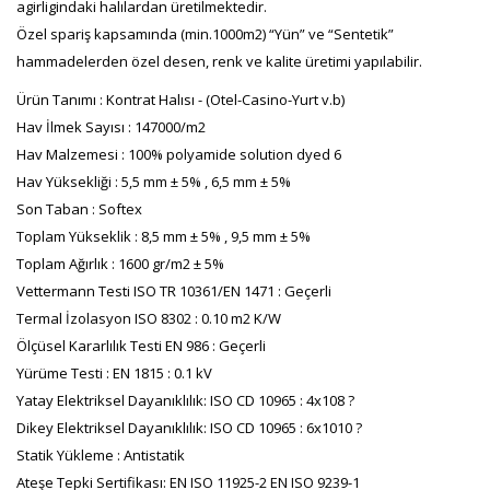
agirligindaki halılardan üretilmektedir.
Özel spariş kapsamında (min.1000m2) “Yün” ve “Sentetik”
hammadelerden özel desen, renk ve kalite üretimi yapılabilir.
Ürün Tanımı : Kontrat Halısı - (Otel-Casino-Yurt v.b)
Hav İlmek Sayısı : 147000/m2
Hav Malzemesi : 100% polyamide solution dyed 6
Hav Yüksekliği : 5,5 mm ± 5% , 6,5 mm ± 5%
Son Taban : Softex
Toplam Yükseklik : 8,5 mm ± 5% , 9,5 mm ± 5%
Toplam Ağırlık : 1600 gr/m2 ± 5%
Vettermann Testi ISO TR 10361/EN 1471 : Geçerli
Termal İzolasyon ISO 8302 : 0.10 m2 K/W
Ölçüsel Kararlılık Testi EN 986 : Geçerli
Yürüme Testi : EN 1815 : 0.1 kV
Yatay Elektriksel Dayanıklılık: ISO CD 10965 : 4x108 ?
Dikey Elektriksel Dayanıklılık: ISO CD 10965 : 6x1010 ?
Statik Yükleme : Antistatik
Ateşe Tepki Sertifikası: EN ISO 11925-2 EN ISO 9239-1