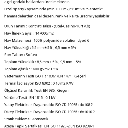
agirligindaki halılardan üretilmektedir.
Özel spariş kapsamında (min.1000m2) “Yün” ve “Sentetik”
hammadelerden özel desen, renk ve kalite üretimi yapılabilir.
Ürün Tanımı : Kontrat Halısı - (Otel-Casino-Yurt v.b)
Hav İlmek Sayısı : 147000/m2
Hav Malzemesi : 100% polyamide solution dyed 6
Hav Yüksekliği : 5,5 mm ± 5% , 6,5 mm ± 5%
Son Taban : Softex
Toplam Yükseklik : 8,5 mm ± 5% , 9,5 mm ± 5%
Toplam Ağırlık : 1600 gr/m2 ± 5%
Vettermann Testi ISO TR 10361/EN 1471 : Geçerli
Termal İzolasyon ISO 8302 : 0.10 m2 K/W
Ölçüsel Kararlılık Testi EN 986 : Geçerli
Yürüme Testi : EN 1815 : 0.1 kV
Yatay Elektriksel Dayanıklılık: ISO CD 10965 : 4x108 ?
Dikey Elektriksel Dayanıklılık: ISO CD 10965 : 6x1010 ?
Statik Yükleme : Antistatik
Ateşe Tepki Sertifikası: EN ISO 11925-2 EN ISO 9239-1