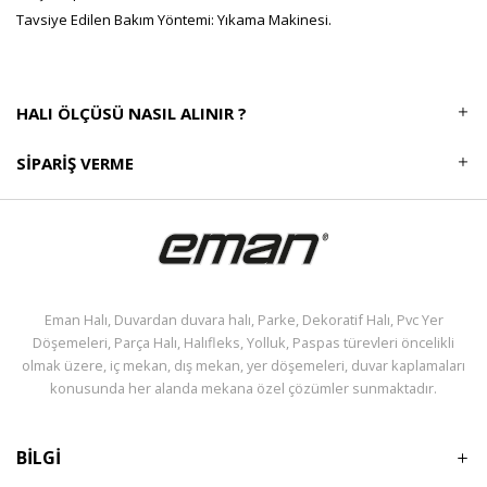
Tavsiye Edilen Bakım Yöntemi: Yıkama Makinesi.
HALI ÖLÇÜSÜ NASIL ALINIR ?
SIPARIŞ VERME
Eman Halı, Duvardan duvara halı, Parke, Dekoratif Halı, Pvc Yer
Döşemeleri, Parça Halı, Halıfleks, Yolluk, Paspas türevleri öncelikli
olmak üzere, iç mekan, dış mekan, yer döşemeleri, duvar kaplamaları
konusunda her alanda mekana özel çözümler sunmaktadır.
BİLGİ