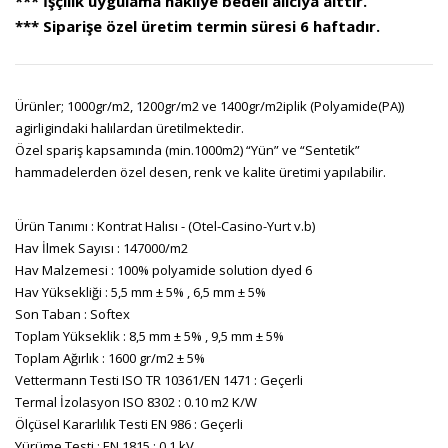
*** İşçilik uygulama nakliye bedeli alıcıya aittir.
*** Siparişe özel üretim termin süresi 6 haftadır.
Ürünler; 1000gr/m2, 1200gr/m2 ve 1400gr/m2iplik (Polyamide(PA))
agirligindaki halılardan üretilmektedir.
Özel spariş kapsamında (min.1000m2) “Yün” ve “Sentetik”
hammadelerden özel desen, renk ve kalite üretimi yapılabilir.
Ürün Tanımı : Kontrat Halısı - (Otel-Casino-Yurt v.b)
Hav İlmek Sayısı : 147000/m2
Hav Malzemesi : 100% polyamide solution dyed 6
Hav Yüksekliği : 5,5 mm ± 5% , 6,5 mm ± 5%
Son Taban : Softex
Toplam Yükseklik : 8,5 mm ± 5% , 9,5 mm ± 5%
Toplam Ağırlık : 1600 gr/m2 ± 5%
Vettermann Testi ISO TR 10361/EN 1471 : Geçerli
Termal İzolasyon ISO 8302 : 0.10 m2 K/W
Ölçüsel Kararlılık Testi EN 986 : Geçerli
Yürüme Testi : EN 1815 : 0.1 kV