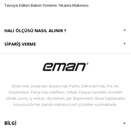
Tavsiye Edilen Bakım Yöntemi: Yıkama Makinesi.
HALI ÖLÇÜSÜ NASIL ALINIR ?
SIPARIŞ VERME
Eman Halı, Duvardan duvara halı, Parke, Dekoratif Halı, Pvc Yer
Döşemeleri, Parça Halı, Halıfleks, Yolluk, Paspas türevleri öncelikli
olmak üzere, iç mekan, dış mekan, yer döşemeleri, duvar kaplamaları
konusunda her alanda mekana özel çözümler sunmaktadır.
BİLGİ