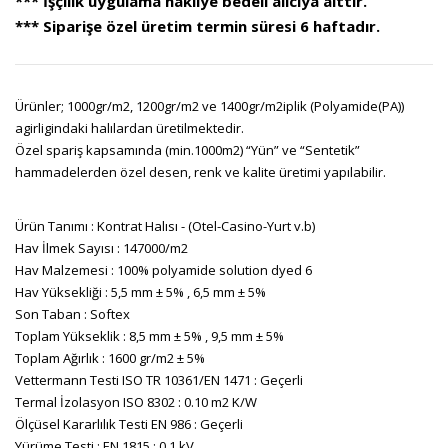
*** İşçilik uygulama nakliye bedeli alıcıya aittir.
*** Siparişe özel üretim termin süresi 6 haftadır.
Ürünler; 1000gr/m2, 1200gr/m2 ve 1400gr/m2iplik (Polyamide(PA))
agirligindaki halılardan üretilmektedir.
Özel spariş kapsamında (min.1000m2) “Yün” ve “Sentetik”
hammadelerden özel desen, renk ve kalite üretimi yapılabilir.
Ürün Tanımı : Kontrat Halısı - (Otel-Casino-Yurt v.b)
Hav İlmek Sayısı : 147000/m2
Hav Malzemesi : 100% polyamide solution dyed 6
Hav Yüksekliği : 5,5 mm ± 5% , 6,5 mm ± 5%
Son Taban : Softex
Toplam Yükseklik : 8,5 mm ± 5% , 9,5 mm ± 5%
Toplam Ağırlık : 1600 gr/m2 ± 5%
Vettermann Testi ISO TR 10361/EN 1471 : Geçerli
Termal İzolasyon ISO 8302 : 0.10 m2 K/W
Ölçüsel Kararlılık Testi EN 986 : Geçerli
Yürüme Testi : EN 1815 : 0.1 kV