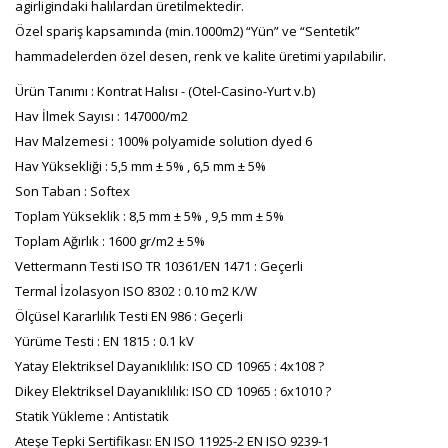
agirligindaki halılardan üretilmektedir.
Özel spariş kapsamında (min.1000m2) “Yün” ve “Sentetik”
hammadelerden özel desen, renk ve kalite üretimi yapılabilir.
Ürün Tanımı : Kontrat Halısı - (Otel-Casino-Yurt v.b)
Hav İlmek Sayısı : 147000/m2
Hav Malzemesi : 100% polyamide solution dyed 6
Hav Yüksekliği : 5,5 mm ± 5% , 6,5 mm ± 5%
Son Taban : Softex
Toplam Yükseklik : 8,5 mm ± 5% , 9,5 mm ± 5%
Toplam Ağırlık : 1600 gr/m2 ± 5%
Vettermann Testi ISO TR 10361/EN 1471 : Geçerli
Termal İzolasyon ISO 8302 : 0.10 m2 K/W
Ölçüsel Kararlılık Testi EN 986 : Geçerli
Yürüme Testi : EN 1815 : 0.1 kV
Yatay Elektriksel Dayanıklılık: ISO CD 10965 : 4x108 ?
Dikey Elektriksel Dayanıklılık: ISO CD 10965 : 6x1010 ?
Statik Yükleme : Antistatik
Ateşe Tepki Sertifikası: EN ISO 11925-2 EN ISO 9239-1