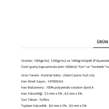
ÜRÜN 
Ürünler; 1000gr/m2, 1200gr/m2 ve 1400gr/m2iplik (Polyamide(P
Özel spariş kapsamında (min.1000m2) “Yün” ve “Sentetik” ha
Ürün Tanımı : Kontrat Halısı - (Otel-Casino-Yurt v.b)
Hav İlmek Sayısı : 147000/m2
Hav Malzemesi : 100% polyamide solution dyed 6
Hav Yüksekliği : 5,5 mm ± 5% , 6,5 mm ± 5%
Son Taban : Softex
Toplam Yükseklik : 8,5 mm ± 5% , 9,5 mm ± 5%