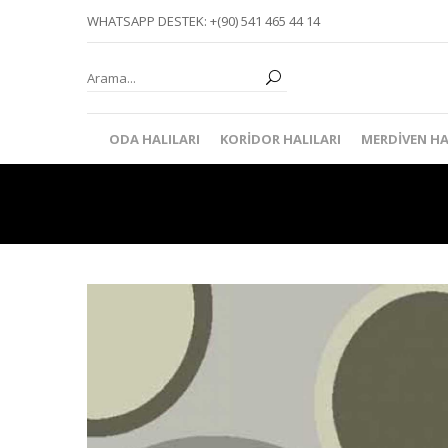
WHATSAPP DESTEK: +(90) 541 465 44 14
ODA HALILARI
KORIDOR HALILARI
MERDIVEN HA