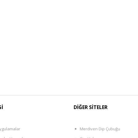
Gİ
DİĞER SİTELER
ygulamalar
Merdiven Dip Çubuğu