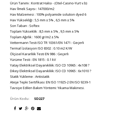
Ürün Tanımı : Kontrat Halısı - (Otel-Casino-Yurt v.b)
Hav İlmek Sayısı : 147000/m2
Hav Malzemesi : 100% polyamide solution dyed 6
Hav Yüksekliği : 5,5 mm ± 5% , 6,5 mm ± 5%
Son Taban : Softex
Toplam Yükseklik : 8,5 mm ± 5% , 9,5 mm ± 5%
Toplam Ağırlık : 1600 gr/m2 ± 5%
Vettermann Testi ISO TR 10361/EN 1471 : Geçerli
Termal İzolasyon ISO 8302 : 0.10 m2 K/W
Ölçüsel Kararlılık Testi EN 986 : Geçerli
Yürüme Testi : EN 1815 : 0.1 kV
Yatay Elektriksel Dayanıklılık: ISO CD 10965 : 4x108 ?
Dikey Elektriksel Dayanıklılık: ISO CD 10965 : 6x1010 ?
Statik Yükleme : Antistatik
Ateşe Tepki Sertifikası: EN ISO 11925-2 EN ISO 9239-1
Tavsiye Edilen Bakım Yöntemi: Yıkama Makinesi.
Ürün Kodu:
SD227