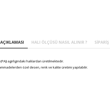
AÇIKLAMASI
HALI ÖLÇÜSÜ NASIL ALINIR ?
SIPARIŞ
A)) agirligindaki halılardan üretilmektedir.
mmadelerden özel desen, renk ve kalite üretimi yapılabilir.