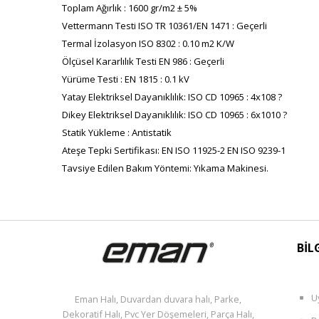
Toplam Ağırlık : 1600 gr/m2 ± 5%
Vettermann Testi ISO TR 10361/EN 1471 : Geçerli
Termal İzolasyon ISO 8302 : 0.10 m2 K/W
Ölçüsel Kararlılık Testi EN 986 : Geçerli
Yürüme Testi : EN 1815 : 0.1 kV
Yatay Elektriksel Dayanıklılık: ISO CD 10965 : 4x108 ?
Dikey Elektriksel Dayanıklılık: ISO CD 10965 : 6x1010 ?
Statik Yükleme : Antistatik
Ateşe Tepki Sertifikası: EN ISO 11925-2 EN ISO 9239-1
Tavsiye Edilen Bakım Yöntemi: Yıkama Makinesi.
BİL
U
Eman Halı, Duvardan duvara halı, Parke,
Dekoratif Halı, Pvc Yer Döşemeleri, Parça Halı,