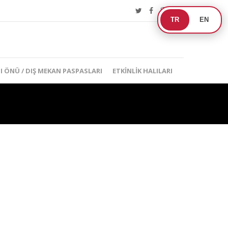
TR
EN
I ÖNÜ / DIŞ MEKAN PASPASLARI
ETKINLIK HALILARI