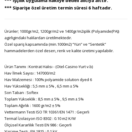
*** İşçilik uygulama nakliye bedeli alıcıya aittir.
*** Siparişe özel üretim termin süresi 6 haftadır.
Ürünler; 1000gr/m2, 1200gr/m2 ve 1400gr/m2iplik (Polyamide(PA))
agirligindaki halılardan üretilmektedir.
Özel spariş kapsamında (min.1000m2) “Yün” ve “Sentetik”
hammadelerden özel desen, renk ve kalite üretimi yapılabilir.
Ürün Tanımı : Kontrat Halısı - (Otel-Casino-Yurt v.b)
Hav İlmek Sayısı : 147000/m2
Hav Malzemesi : 100% polyamide solution dyed 6
Hav Yüksekliği : 5,5 mm ± 5% , 6,5 mm ± 5%
Son Taban : Softex
Toplam Yükseklik : 8,5 mm ± 5% , 9,5 mm ± 5%
Toplam Ağırlık : 1600 gr/m2 ± 5%
Vettermann Testi ISO TR 10361/EN 1471 : Geçerli
Termal İzolasyon ISO 8302 : 0.10 m2 K/W
Ölçüsel Kararlılık Testi EN 986 : Geçerli
Yürüme Testi : EN 1815 : 0.1 kV