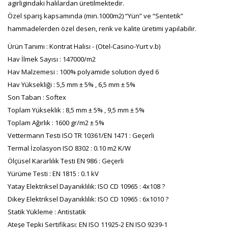
agirligindaki halılardan üretilmektedir.
Özel spariş kapsamında (min.1000m2) “Yün” ve “Sentetik”
hammadelerden özel desen, renk ve kalite üretimi yapılabilir.
Ürün Tanımı : Kontrat Halısı - (Otel-Casino-Yurt v.b)
Hav İlmek Sayısı : 147000/m2
Hav Malzemesi : 100% polyamide solution dyed 6
Hav Yüksekliği : 5,5 mm ± 5% , 6,5 mm ± 5%
Son Taban : Softex
Toplam Yükseklik : 8,5 mm ± 5% , 9,5 mm ± 5%
Toplam Ağırlık : 1600 gr/m2 ± 5%
Vettermann Testi ISO TR 10361/EN 1471 : Geçerli
Termal İzolasyon ISO 8302 : 0.10 m2 K/W
Ölçüsel Kararlılık Testi EN 986 : Geçerli
Yürüme Testi : EN 1815 : 0.1 kV
Yatay Elektriksel Dayanıklılık: ISO CD 10965 : 4x108 ?
Dikey Elektriksel Dayanıklılık: ISO CD 10965 : 6x1010 ?
Statik Yükleme : Antistatik
Ateşe Tepki Sertifikası: EN ISO 11925-2 EN ISO 9239-1