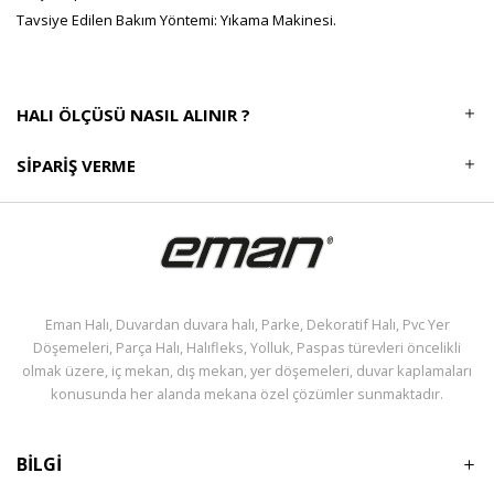
Tavsiye Edilen Bakım Yöntemi: Yıkama Makinesi.
HALI ÖLÇÜSÜ NASIL ALINIR ?
SIPARIŞ VERME
Eman Halı, Duvardan duvara halı, Parke, Dekoratif Halı, Pvc Yer
Döşemeleri, Parça Halı, Halıfleks, Yolluk, Paspas türevleri öncelikli
olmak üzere, iç mekan, dış mekan, yer döşemeleri, duvar kaplamaları
konusunda her alanda mekana özel çözümler sunmaktadır.
BİLGİ