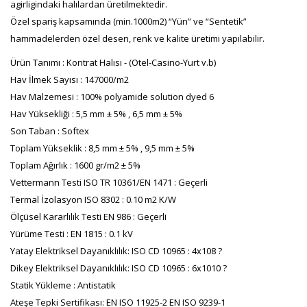
agirligindaki halılardan üretilmektedir.
Özel spariş kapsamında (min.1000m2) “Yün” ve “Sentetik”
hammadelerden özel desen, renk ve kalite üretimi yapılabilir.
Ürün Tanımı : Kontrat Halısı - (Otel-Casino-Yurt v.b)
Hav İlmek Sayısı : 147000/m2
Hav Malzemesi : 100% polyamide solution dyed 6
Hav Yüksekliği : 5,5 mm ± 5% , 6,5 mm ± 5%
Son Taban : Softex
Toplam Yükseklik : 8,5 mm ± 5% , 9,5 mm ± 5%
Toplam Ağırlık : 1600 gr/m2 ± 5%
Vettermann Testi ISO TR 10361/EN 1471 : Geçerli
Termal İzolasyon ISO 8302 : 0.10 m2 K/W
Ölçüsel Kararlılık Testi EN 986 : Geçerli
Yürüme Testi : EN 1815 : 0.1 kV
Yatay Elektriksel Dayanıklılık: ISO CD 10965 : 4x108 ?
Dikey Elektriksel Dayanıklılık: ISO CD 10965 : 6x1010 ?
Statik Yükleme : Antistatik
Ateşe Tepki Sertifikası: EN ISO 11925-2 EN ISO 9239-1