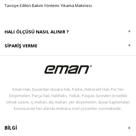
Tavsiye Edilen Bakım Yöntemi: Yıkama Makinesi.
HALI ÖLÇÜSÜ NASIL ALINIR ?
SIPARIŞ VERME
Eman Halı, Duvardan duvara halı, Parke, Dekoratif Halı, Pvc Yer
Döşemeleri, Parça Halı, Halıfleks, Yolluk, Paspas türevleri öncelikli
olmak üzere, iç mekan, dış mekan, yer döşemeleri, duvar kaplamaları
konusunda her alanda mekana özel çözümler sunmaktadır.
BİLGİ