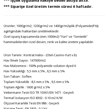
*** İşçilik uygulama nakliye bedeli alıcıya aittir.
*** Siparişe özel üretim termin süresi 6 haftadır.
Ürünler; 1000gr/m2, 1200gr/m2 ve 1400gr/m2iplik (Polyamide(PA))
agirligindaki halılardan üretilmektedir.
Özel spariş kapsamında (min.1000m2) “Yün” ve “Sentetik”
hammadelerden özel desen, renk ve kalite üretimi yapılabilir.
Ürün Tanımı : Kontrat Halısı - (Otel-Casino-Yurt v.b)
Hav İlmek Sayısı : 147000/m2
Hav Malzemesi : 100% polyamide solution dyed 6
Hav Yüksekliği : 5,5 mm ± 5% , 6,5 mm ± 5%
Son Taban : Softex
Toplam Yükseklik : 8,5 mm ± 5% , 9,5 mm ± 5%
Toplam Ağırlık : 1600 gr/m2 ± 5%
Vettermann Testi ISO TR 10361/EN 1471 : Geçerli
Termal İzolasyon ISO 8302 : 0.10 m2 K/W
Ölçüsel Kararlılık Testi EN 986 : Geçerli
Yürüme Testi : EN 1815 : 0.1 kV