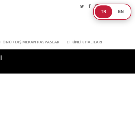
TR
EN
I ÖNÜ / DIŞ MEKAN PASPASLARI
ETKINLIK HALILARI
I