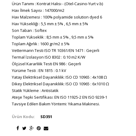
Ürün Tanımı : Kontrat Halısı - (Otel-Casino-Yurt v.b)
Hav İlmek Sayısı : 147000/m2
Hav Malzemesi : 100% polyamide solution dyed 6
Hav Yüksekliği : 5,5 mm ± 5% , 6,5 mm ± 5%
Son Taban : Softex
Toplam Yükseklik : 8,5 mm ± 5% , 9,5 mm ± 5%
Toplam Ağırlık : 1600 gr/m2 ± 5%
Vettermann Testi ISO TR 10361/EN 1471 : Geçerli
Termal İzolasyon ISO 8302 : 0.10 m2 K/W
Ölçüsel Kararlılık Testi EN 986 : Geçerli
Yürüme Testi : EN 1815 : 0.1 kV
Yatay Elektriksel Dayanıklılık: ISO CD 10965 : 4x108 Ω
Dikey Elektriksel Dayanıklılık: ISO CD 10965 : 6x1010 Ω
Statik Yükleme : Antistatik
Ateşe Tepki Sertifikası: EN ISO 11925-2 EN ISO 9239-1
Tavsiye Edilen Bakım Yöntemi: Yıkama Makinesi.
Ürün Kodu:
SD351