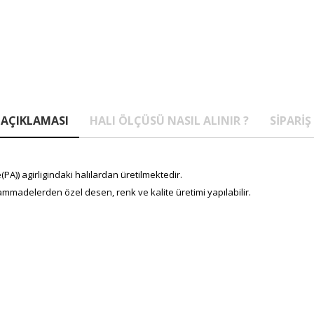
AÇIKLAMASI
HALI ÖLÇÜSÜ NASIL ALINIR ?
SIPARIŞ
A)) agirligindaki halılardan üretilmektedir.
mmadelerden özel desen, renk ve kalite üretimi yapılabilir.