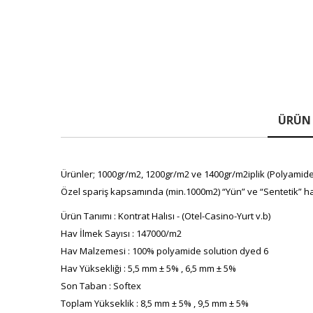
ÜRÜN 
Ürünler; 1000gr/m2, 1200gr/m2 ve 1400gr/m2iplik (Polyamide(P
Özel spariş kapsamında (min.1000m2) “Yün” ve “Sentetik” ha
Ürün Tanımı : Kontrat Halısı - (Otel-Casino-Yurt v.b)
Hav İlmek Sayısı : 147000/m2
Hav Malzemesi : 100% polyamide solution dyed 6
Hav Yüksekliği : 5,5 mm ± 5% , 6,5 mm ± 5%
Son Taban : Softex
Toplam Yükseklik : 8,5 mm ± 5% , 9,5 mm ± 5%