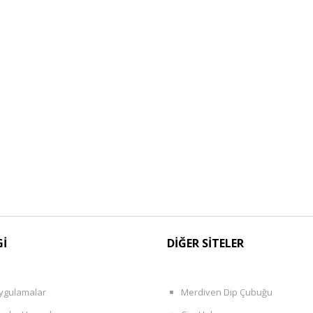
Gİ
DİĞER SİTELER
ygulamalar
Merdiven Dip Çubuğu