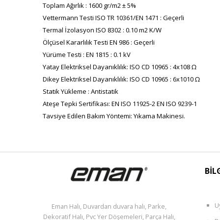
Toplam Ağırlık : 1600 gr/m2 ± 5%
Vettermann Testi ISO TR 10361/EN 1471 : Geçerli
Termal İzolasyon ISO 8302 : 0.10 m2 K/W
Ölçüsel Kararlılık Testi EN 986 : Geçerli
Yürüme Testi : EN 1815 : 0.1 kV
Yatay Elektriksel Dayanıklılık: ISO CD 10965 : 4x108 Ω
Dikey Elektriksel Dayanıklılık: ISO CD 10965 : 6x1010 Ω
Statik Yükleme : Antistatik
Ateşe Tepki Sertifikası: EN ISO 11925-2 EN ISO 9239-1
Tavsiye Edilen Bakım Yöntemi: Yıkama Makinesi.
BİL
U
Eman Halı, Duvardan duvara halı, Parke,
Dekoratif Halı, Pvc Yer Döşemeleri, Parça Halı,