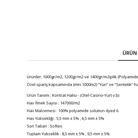
ÜRÜN 
Ürünler; 1000gr/m2, 1200gr/m2 ve 1400gr/m2iplik (Polyamide(P
Özel spariş kapsamında (min.1000m2) “Yün” ve “Sentetik” ha
Ürün Tanımı : Kontrat Halısı - (Otel-Casino-Yurt v.b)
Hav İlmek Sayısı : 147000/m2
Hav Malzemesi : 100% polyamide solution dyed 6
Hav Yüksekliği : 5,5 mm ± 5% , 6,5 mm ± 5%
Son Taban : Softex
Toplam Yükseklik : 8,5 mm ± 5% , 9,5 mm ± 5%