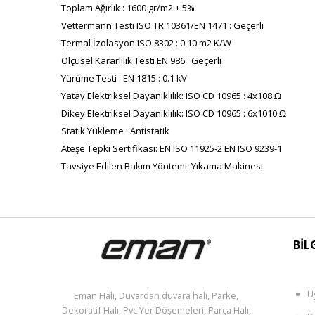
Toplam Ağırlık : 1600 gr/m2 ± 5%
Vettermann Testi ISO TR 10361/EN 1471 : Geçerli
Termal İzolasyon ISO 8302 : 0.10 m2 K/W
Ölçüsel Kararlılık Testi EN 986 : Geçerli
Yürüme Testi : EN 1815 : 0.1 kV
Yatay Elektriksel Dayanıklılık: ISO CD 10965 : 4x108 Ω
Dikey Elektriksel Dayanıklılık: ISO CD 10965 : 6x1010 Ω
Statik Yükleme : Antistatik
Ateşe Tepki Sertifikası: EN ISO 11925-2 EN ISO 9239-1
Tavsiye Edilen Bakım Yöntemi: Yıkama Makinesi.
BİL
U
Eman Halı, Duvardan duvara halı, Parke,
Dekoratif Halı, Pvc Yer Döşemeleri, Parça Halı,