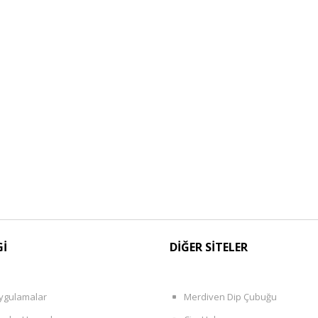
Gİ
DİĞER SİTELER
ygulamalar
Merdiven Dip Çubuğu