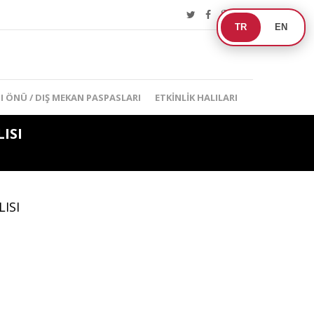
TR
EN
I ÖNÜ / DIŞ MEKAN PASPASLARI
ETKINLIK HALILARI
ISI
ISI