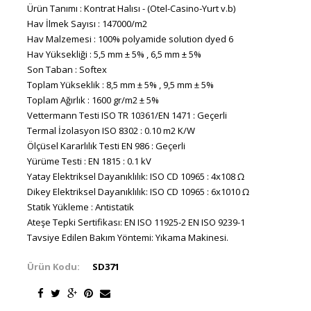
Ürün Tanımı : Kontrat Halısı - (Otel-Casino-Yurt v.b)
Hav İlmek Sayısı : 147000/m2
Hav Malzemesi : 100% polyamide solution dyed 6
Hav Yüksekliği : 5,5 mm ± 5% , 6,5 mm ± 5%
Son Taban : Softex
Toplam Yükseklik : 8,5 mm ± 5% , 9,5 mm ± 5%
Toplam Ağırlık : 1600 gr/m2 ± 5%
Vettermann Testi ISO TR 10361/EN 1471 : Geçerli
Termal İzolasyon ISO 8302 : 0.10 m2 K/W
Ölçüsel Kararlılık Testi EN 986 : Geçerli
Yürüme Testi : EN 1815 : 0.1 kV
Yatay Elektriksel Dayanıklılık: ISO CD 10965 : 4x108 Ω
Dikey Elektriksel Dayanıklılık: ISO CD 10965 : 6x1010 Ω
Statik Yükleme : Antistatik
Ateşe Tepki Sertifikası: EN ISO 11925-2 EN ISO 9239-1
Tavsiye Edilen Bakım Yöntemi: Yıkama Makinesi.
Ürün Kodu:
SD371