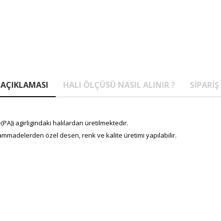
AÇIKLAMASI
HALI ÖLÇÜSÜ NASIL ALINIR ?
SIPARIŞ
A)) agirligindaki halılardan üretilmektedir.
mmadelerden özel desen, renk ve kalite üretimi yapılabilir.