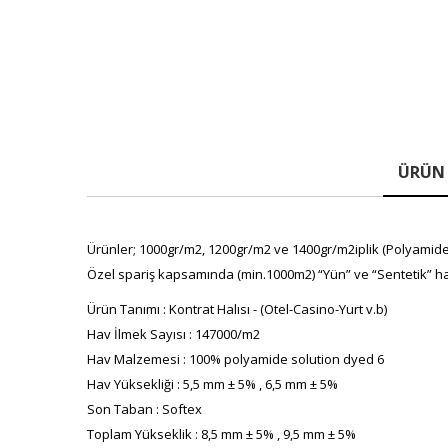
ÜRÜN 
Ürünler; 1000gr/m2, 1200gr/m2 ve 1400gr/m2iplik (Polyamide(P
Özel spariş kapsamında (min.1000m2) “Yün” ve “Sentetik” ha
Ürün Tanımı : Kontrat Halısı - (Otel-Casino-Yurt v.b)
Hav İlmek Sayısı : 147000/m2
Hav Malzemesi : 100% polyamide solution dyed 6
Hav Yüksekliği : 5,5 mm ± 5% , 6,5 mm ± 5%
Son Taban : Softex
Toplam Yükseklik : 8,5 mm ± 5% , 9,5 mm ± 5%