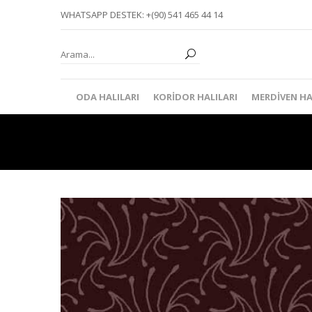
WHATSAPP DESTEK: +(90) 541 465 44 14
ODA HALILARI
KORIDOR HALILARI
MERDIVEN HA