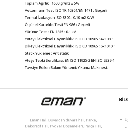
Toplam Ağırlık : 1600 gr/m2 ± 5%
Vettermann Testi ISO TR 10361/EN 1471 : Geçerli
Termal İzolasyon ISO 8302 : 0.10 m2 K/W
Ölçüsel Kararlılık Testi EN 986 : Geçerli
Yürüme Testi : EN 1815 : 0.1 kV
Yatay Elektriksel Dayanıklılık: ISO CD 10965 : 4x108 ?
Dikey Elektriksel Dayanıklılık: ISO CD 10965 : 6x1010 ?
Statik Yükleme : Antistatik
Ateşe Tepki Sertifikası: EN ISO 11925-2 EN ISO 9239-1
Tavsiye Edilen Bakım Yöntemi: Yıkama Makinesi.
BİL
U
Eman Halı, Duvardan duvara halı, Parke,
Dekoratif Halı, Pvc Yer Döşemeleri, Parça Halı,