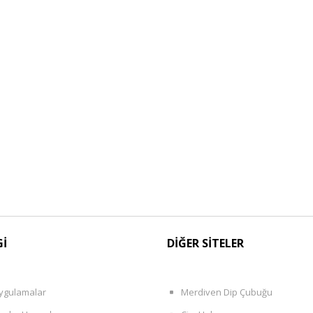
Gİ
DİĞER SİTELER
ygulamalar
Merdiven Dip Çubuğu