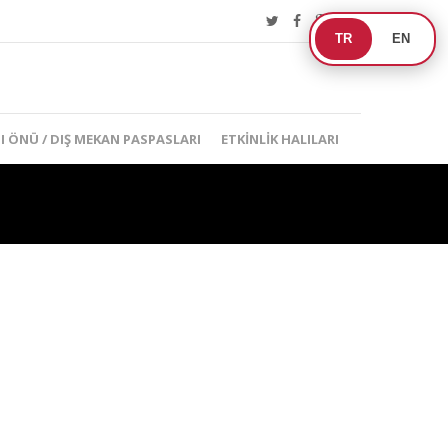
TR
EN
I ÖNÜ / DIŞ MEKAN PASPASLARI
ETKINLIK HALILARI