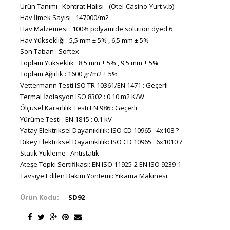
Ürün Tanımı : Kontrat Halısı - (Otel-Casino-Yurt v.b)
Hav İlmek Sayısı : 147000/m2
Hav Malzemesi : 100% polyamide solution dyed 6
Hav Yüksekliği : 5,5 mm ± 5% , 6,5 mm ± 5%
Son Taban : Softex
Toplam Yükseklik : 8,5 mm ± 5% , 9,5 mm ± 5%
Toplam Ağırlık : 1600 gr/m2 ± 5%
Vettermann Testi ISO TR 10361/EN 1471 : Geçerli
Termal İzolasyon ISO 8302 : 0.10 m2 K/W
Ölçüsel Kararlılık Testi EN 986 : Geçerli
Yürüme Testi : EN 1815 : 0.1 kV
Yatay Elektriksel Dayanıklılık: ISO CD 10965 : 4x108 ?
Dikey Elektriksel Dayanıklılık: ISO CD 10965 : 6x1010 ?
Statik Yükleme : Antistatik
Ateşe Tepki Sertifikası: EN ISO 11925-2 EN ISO 9239-1
Tavsiye Edilen Bakım Yöntemi: Yıkama Makinesi.
Ürün Kodu:
SD92