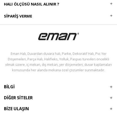
HALI ÖLÇÜSÜ NASIL ALINIR ?
SIPARIŞ VERME
Eman Halı, Duvardan duvara halı, Parke, Dekoratif Halı, Pvc Yer
Döşemeleri, Parça Halı, Halıfleks, Yolluk, Paspas türevleri öncelikli
olmak üzere, iç mekan, dış mekan, yer döşemeleri, duvar kaplamaları
konusunda her alanda mekana özel çözümler sunmaktadır.
BİLGİ
DİĞER SİTELER
BİZE ULAŞIN