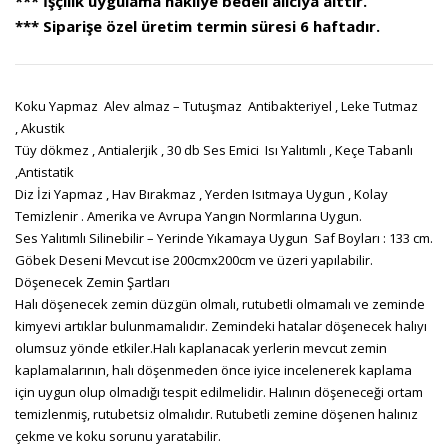
*** İşçilik uygulama nakliye bedeli alıcıya aittir.
*** Siparişe özel üretim termin süresi 6 haftadır.
Koku Yapmaz Alev almaz – Tutuşmaz Antibakteriyel , Leke Tutmaz
, Akustik
Tüy dökmez , Antialerjik , 30 db Ses Emici Isı Yalıtımlı , Keçe Tabanlı
,Antistatik
Diz İzi Yapmaz , Hav Bırakmaz , Yerden Isıtmaya Uygun , Kolay
Temizlenir . Amerika ve Avrupa Yangın Normlarına Uygun.
Ses Yalıtımlı Silinebilir – Yerinde Yıkamaya Uygun Saf Boyları : 133 cm.
Göbek Deseni Mevcut ise 200cmx200cm ve üzeri yapılabilir.
Döşenecek Zemin Şartları
Halı döşenecek zemin düzgün olmalı, rutubetli olmamalı ve zeminde
kimyevi artıklar bulunmamalıdır. Zemindeki hatalar döşenecek halıyı
olumsuz yönde etkiler.Halı kaplanacak yerlerin mevcut zemin
kaplamalarının, halı döşenmeden önce iyice incelenerek kaplama
için uygun olup olmadığı tespit edilmelidir. Halının döşeneceği ortam
temizlenmiş, rutubetsiz olmalıdır. Rutubetli zemine döşenen halınız
çekme ve koku sorunu yaratabilir.