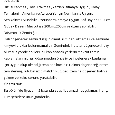
,Antistatik
Diz İzi Yapmaz , Hav Bırakmaz , Yerden Isıtmaya Uygun , Kolay
Temizlenir . Amerika ve Avrupa Yangın Normlarına Uygun.
Ses Yalıtımlı Silinebilir – Yerinde Yıkamaya Uygun Saf Boyları : 133 cm.
Göbek Deseni Mevcut ise 200cmx200cm ve üzeri yapılabilir.
Döşenecek Zemin Şartları
Halı döşenecek zemin düzgün olmalı, rutubetli olmamalı ve zeminde
kimyevi artıklar bulunmamalıdır. Zemindeki hatalar döşenecek halıyı
olumsuz yönde etkiler.Halı kaplanacak yerlerin mevcut zemin
kaplamalarının, halı döşenmeden önce iyice incelenerek kaplama
için uygun olup olmadığı tespit edilmelidir. Halının döşeneceği ortam
temizlenmiş, rutubetsiz olmalıdır. Rutubetli zemine döşenen halınız
çekme ve koku sorunu yaratabilir.
Önemli Not:
Bu bölüm’de fiyatlar m2 bazında satış fiyatımızdır uygulaması hariç,
Tüm şehirlere ürün gönderilir.